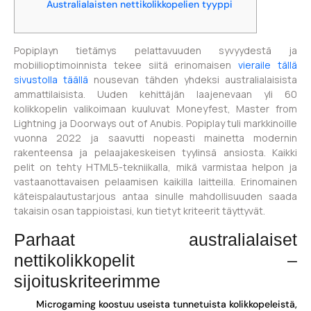
Australialaisten nettikolikkopelien tyyppi
Popiplayn tietämys pelattavuuden syvyydestä ja
mobiilioptimoinnista tekee siitä erinomaisen
vieraile tällä
sivustolla täällä
nousevan tähden yhdeksi australialaisista
ammattilaisista. Uuden kehittäjän laajenevaan yli 60
kolikkopelin valikoimaan kuuluvat Moneyfest, Master from
Lightning ja Doorways out of Anubis. Popiplay tuli markkinoille
vuonna 2022 ja saavutti nopeasti mainetta modernin
rakenteensa ja pelaajakeskeisen tyylinsä ansiosta.
Kaikki
pelit on tehty HTML5-tekniikalla, mikä varmistaa helpon ja
vastaanottavaisen pelaamisen kaikilla laitteilla. Erinomainen
käteispalautustarjous antaa sinulle mahdollisuuden saada
takaisin osan tappioistasi, kun tietyt kriteerit täyttyvät.
Parhaat australialaiset
nettikolikkopelit –
sijoituskriteerimme
Microgaming koostuu useista tunnetuista kolikkopeleistä,