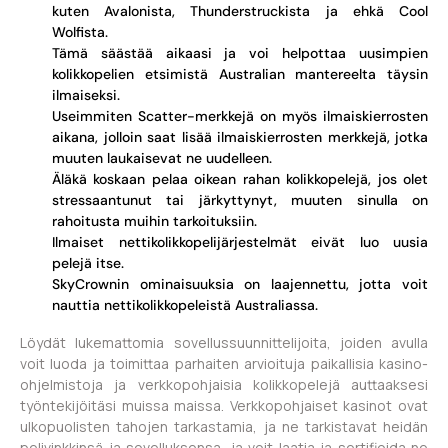
kuten Avalonista, Thunderstruckista ja ehkä Cool
Wolfista.
Tämä säästää aikaasi ja voi helpottaa uusimpien
kolikkopelien etsimistä Australian mantereelta täysin
ilmaiseksi.
Useimmiten Scatter-merkkejä on myös ilmaiskierrosten
aikana, jolloin saat lisää ilmaiskierrosten merkkejä, jotka
muuten laukaisevat ne uudelleen.
Äläkä koskaan pelaa oikean rahan kolikkopelejä, jos olet
stressaantunut tai järkyttynyt, muuten sinulla on
rahoitusta muihin tarkoituksiin.
Ilmaiset nettikolikkopelijärjestelmät eivät luo uusia
pelejä itse.
SkyCrownin ominaisuuksia on laajennettu, jotta voit
nauttia nettikolikkopeleistä Australiassa.
Löydät lukemattomia sovellussuunnittelijoita, joiden avulla
voit luoda ja toimittaa parhaiten arvioituja paikallisia kasino-
ohjelmistoja ja verkkopohjaisia ​​kolikkopelejä auttaaksesi
työntekijöitäsi muissa maissa. Verkkopohjaiset kasinot ovat
ulkopuolisten tahojen tarkastamia, ja ne tarkistavat heidän
pelivinkkinsä ja sovelluksensa, ja voit laatia ja sertifioida ne