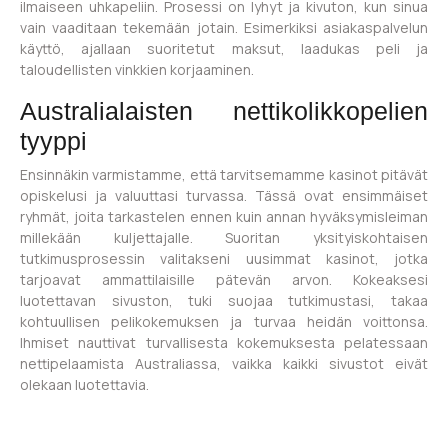
ilmaiseen uhkapeliin. Prosessi on lyhyt ja kivuton, kun sinua
vain vaaditaan tekemään jotain. Esimerkiksi asiakaspalvelun
käyttö, ajallaan suoritetut maksut, laadukas peli ja
taloudellisten vinkkien korjaaminen.
Australialaisten nettikolikkopelien
tyyppi
Ensinnäkin varmistamme, että tarvitsemamme kasinot pitävät
opiskelusi ja valuuttasi turvassa. Tässä ovat ensimmäiset
ryhmät, joita tarkastelen ennen kuin annan hyväksymisleiman
millekään kuljettajalle. Suoritan yksityiskohtaisen
tutkimusprosessin valitakseni uusimmat kasinot, jotka
tarjoavat ammattilaisille pätevän arvon. Kokeaksesi
luotettavan sivuston, tuki suojaa tutkimustasi, takaa
kohtuullisen pelikokemuksen ja turvaa heidän voittonsa.
Ihmiset nauttivat turvallisesta kokemuksesta pelatessaan
nettipelaamista Australiassa, vaikka kaikki sivustot eivät
olekaan luotettavia.