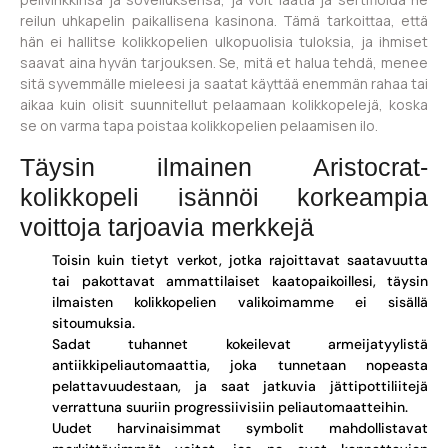
reilun uhkapelin paikallisena kasinona. Tämä tarkoittaa, että
hän ei hallitse kolikkopelien ulkopuolisia tuloksia, ja ihmiset
saavat aina hyvän tarjouksen. Se, mitä et halua tehdä, menee
sitä syvemmälle mieleesi ja saatat käyttää enemmän rahaa tai
aikaa kuin olisit suunnitellut pelaamaan kolikkopelejä, koska
se on varma tapa poistaa kolikkopelien pelaamisen ilo.
Täysin ilmainen Aristocrat-
kolikkopeli isännöi korkeampia
voittoja tarjoavia merkkejä
Toisin kuin tietyt verkot, jotka rajoittavat saatavuutta
tai pakottavat ammattilaiset kaatopaikoillesi, täysin
ilmaisten kolikkopelien valikoimamme ei sisällä
sitoumuksia.
Sadat tuhannet kokeilevat armeijatyylistä
antiikkipeliautomaattia, joka tunnetaan nopeasta
pelattavuudestaan, ja saat jatkuvia jättipottiliitejä
verrattuna suuriin progressiivisiin peliautomaatteihin.
Uudet harvinaisimmat symbolit mahdollistavat