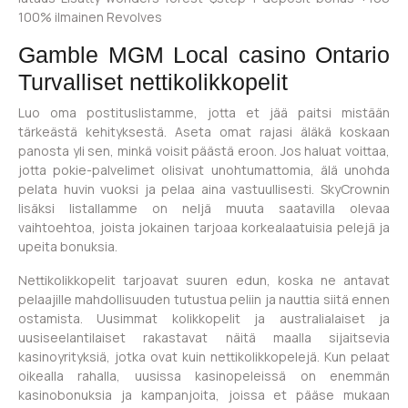
100% ilmainen Revolves
Gamble MGM Local casino Ontario
Turvalliset nettikolikkopelit
Luo oma postituslistamme, jotta et jää paitsi mistään
tärkeästä kehityksestä. Aseta omat rajasi äläkä koskaan
panosta yli sen, minkä voisit päästä eroon. Jos haluat voittaa,
jotta pokie-palvelimet olisivat unohtumattomia, älä unohda
pelata huvin vuoksi ja pelaa aina vastuullisesti. SkyCrownin
lisäksi listallamme on neljä muuta saatavilla olevaa
vaihtoehtoa, joista jokainen tarjoaa korkealaatuisia pelejä ja
upeita bonuksia.
Nettikolikkopelit tarjoavat suuren edun, koska ne antavat
pelaajille mahdollisuuden tutustua peliin ja nauttia siitä ennen
ostamista. Uusimmat kolikkopelit ja australialaiset ja
uusiseelantilaiset rakastavat näitä maalla sijaitsevia
kasinoyrityksiä, jotka ovat kuin nettikolikkopelejä. Kun pelaat
oikealla rahalla, uusissa kasinopeleissä on enemmän
kasinobonuksia ja kampanjoita, joissa et pääse mukaan