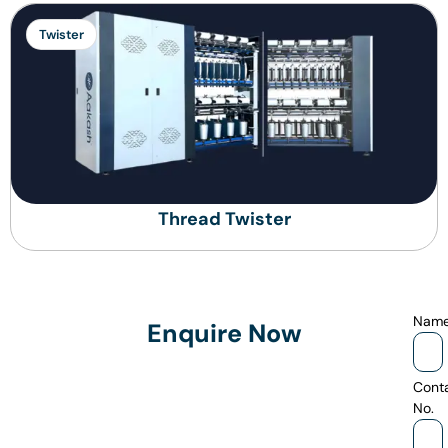
Twister
Thread Twister
Nam
Enquire Now
Cont
No.