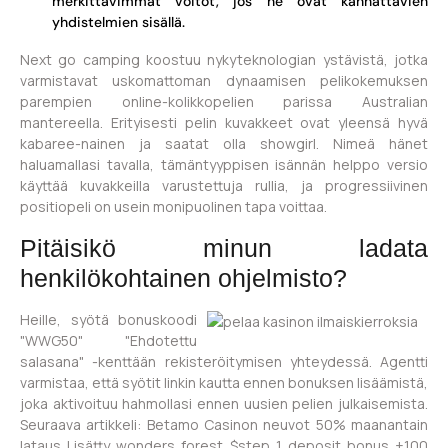
merkittävimmät voitot, jos ne ovat kannattavien
yhdistelmien sisällä.
Next go camping koostuu nykyteknologian ystävistä, jotka
varmistavat uskomattoman dynaamisen pelikokemuksen
parempien online-kolikkopelien parissa Australian
mantereella. Erityisesti pelin kuvakkeet ovat yleensä hyvä
kabaree-nainen ja saatat olla showgirl. Nimeä hänet
haluamallasi tavalla, tämäntyyppisen isännän helppo versio
käyttää kuvakkeilla varustettuja rullia, ja progressiivinen
positiopeli on usein monipuolinen tapa voittaa.
Pitäisikö minun ladata
henkilökohtainen ohjelmisto?
Heille, syötä bonuskoodi
"WWG50" "Ehdotettu
salasana" -kenttään rekisteröitymisen yhteydessä. Agentti
varmistaa, että syötit linkin kautta ennen bonuksen lisäämistä,
joka aktivoituu hahmollasi ennen uusien pelien julkaisemista.
Seuraava artikkeli: Betamo Casinon neuvot 50% maanantain
lataus Lisätty wonders forest $step 1 deposit bonus +100