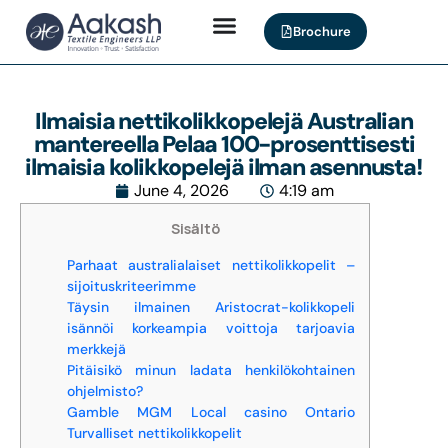
Brochure
Ilmaisia ​​nettikolikkopelejä Australian
mantereella Pelaa 100-prosenttisesti
ilmaisia ​​kolikkopelejä ilman asennusta!
June 4, 2026
4:19 am
Sisältö
Parhaat australialaiset nettikolikkopelit –
sijoituskriteerimme
Täysin ilmainen Aristocrat-kolikkopeli
isännöi korkeampia voittoja tarjoavia
merkkejä
Pitäisikö minun ladata henkilökohtainen
ohjelmisto?
Gamble MGM Local casino Ontario
Turvalliset nettikolikkopelit