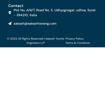
Contact
Plot No. A/6/7, Road No. 5, Udhyognagar, udhna, Surat
- 394210, India
aakash@aakashtexeng.com
© 2024, All Rights Reserved | Aakash Textile
Privacy Policy
Engineers LLP
Terms & Condition