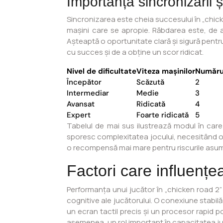
Importanța sincronizării ș
Sincronizarea este cheia succesului în „chicken
mașini care se apropie. Răbdarea este, de 
Așteaptă o oportunitate clară și sigură pentru
cu succes și de a obține un scor ridicat.
Nivel de dificultate
Viteza mașinilor
Număru
Începător
Scăzută
2
Intermediar
Medie
3
Avansat
Ridicată
4
Expert
Foarte ridicată
5
Tabelul de mai sus ilustrează modul în care 
sporesc complexitatea jocului, necesitând o at
o recompensă mai mare pentru riscurile asu
Factori care influențe
Performanța unui jucător în „chicken road 2” es
cognitive ale jucătorului. O conexiune stabilă 
un ecran tactil precis și un procesor rapid p
asemenea, un rol important în capacitatea jucă