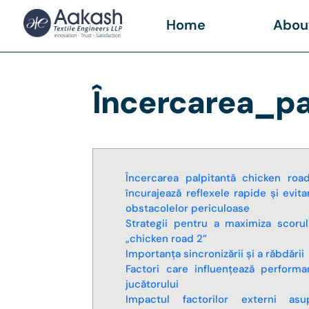
Home
Abou
Încercarea_pa
Încercarea palpitantă chicken roa
încurajează reflexele rapide și evita
obstacolelor periculoase
Strategii pentru a maximiza scorul
„chicken road 2”
Importanța sincronizării și a răbdării
Factori care influențează performa
jucătorului
Impactul factorilor externi asu