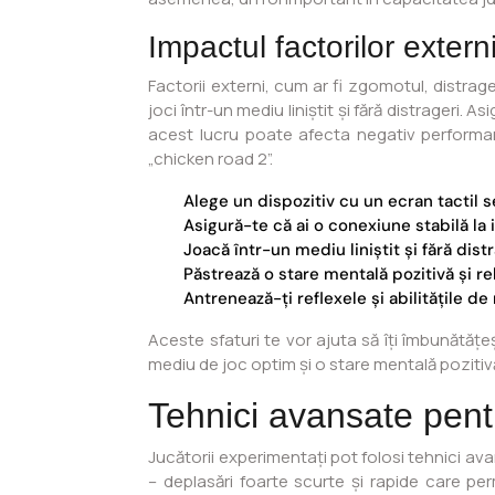
Impactul factorilor extern
Factorii externi, cum ar fi zgomotul, distrag
joci într-un mediu liniștit și fără distrageri. 
acest lucru poate afecta negativ performan
„chicken road 2”.
Alege un dispozitiv cu un ecran tactil se
Asigură-te că ai o conexiune stabilă la 
Joacă într-un mediu liniștit și fără distr
Păstrează o stare mentală pozitivă și re
Antrenează-ți reflexele și abilitățile de 
Aceste sfaturi te vor ajuta să îți îmbunătățe
mediu de joc optim și o stare mentală poziti
Tehnici avansate pentr
Jucătorii experimentați pot folosi tehnici ava
– deplasări foarte scurte și rapide care perm