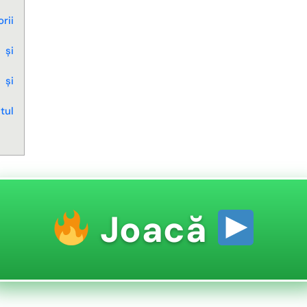
rii
 și
 și
tul
Joacă