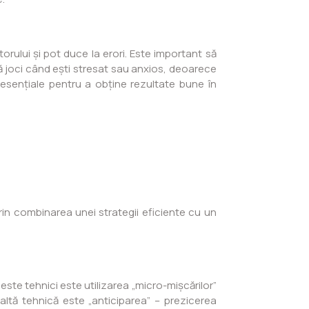
orului și pot duce la erori. Este important să
tă să joci când ești stresat sau anxios, deoarece
esențiale pentru a obține rezultate bune în
Prin combinarea unei strategii eficiente cu un
este tehnici este utilizarea „micro-mișcărilor”
O altă tehnică este „anticiparea” – prezicerea