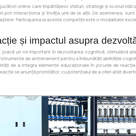
cători online care împărtășesc sfaturi, strategii și scoruri ridica
rii pot interacționa și învăța unii de la alții. De asemenea, sun
ștere. Participarea la aceste competiții este o modalitate excelentă
eacție și impactul asupra dezvoltă
, joacă un rol important în dezvoltarea cognitivă, stimulând a
ca instrumente de antrenament pentru a îmbunătăți abilitățile cognit
ități de a integra elemente educaționale în jocurile de reacți
 reacție se anunță promițător, cu potențialul de a oferi atât divert