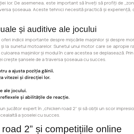
cției lor. De asemenea, este important să înveți să profiți de „zone
versa șoseaua. Aceste tehnici necesită practică și experiență, d
uale și auditive ale jocului
t oferi indicii importante despre mișcările mașinilor și despre mo
m și la sunetul motoarelor. Sunetul unui motor care se apropie ra
uloarea mașinilor și modul în care acestea se deplasează. Prin uti
i vei crește șansele de a traversa șoseaua cu succes.
ru a ajusta poziția găinii.
 vitezei și direcției lor.
e ale jocului.
eflexele și abilitățile de reacție.
i un jucător expert în „chicken road 2” și să obții un scor impre
 cealaltă a șoselei cu succes.
oad 2” și competițiile online