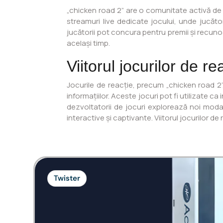
„chicken road 2” are o comunitate activă de ju
streamuri live dedicate jocului, unde jucăto
jucătorii pot concura pentru premii și recunoa
același timp.
Viitorul jocurilor de r
Jocurile de reacție, precum „chicken road 2”
informațiilor. Aceste jocuri pot fi utilizate 
dezvoltatorii de jocuri explorează noi modal
interactive și captivante. Viitorul jocurilor de
Twister