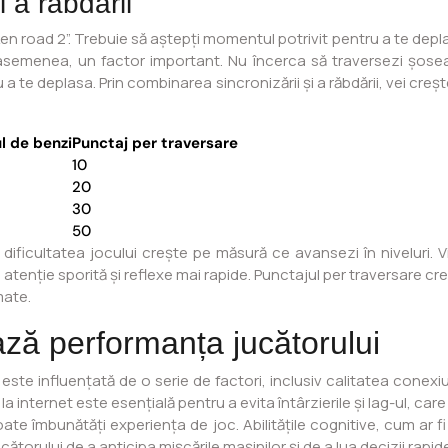
i a răbdării
 road 2”. Trebuie să aștepți momentul potrivit pentru a te deplasa,
asemenea, un factor important. Nu încerca să traversezi șosea
 a te deplasa. Prin combinarea sincronizării și a răbdării, vei cr
l de benzi
Punctaj per traversare
10
20
30
50
dificultatea jocului crește pe măsură ce avansezi în niveluri. V
enție sporită și reflexe mai rapide. Punctajul per traversare creș
mate.
ază performanța jucătorului
te influențată de o serie de factori, inclusiv calitatea conexiunii l
la internet este esențială pentru a evita întârzierile și lag-ul, car
oate îmbunătăți experiența de joc. Abilitățile cognitive, cum ar 
torului de a anticipa mișcările mașinilor și de a lua decizii rapid