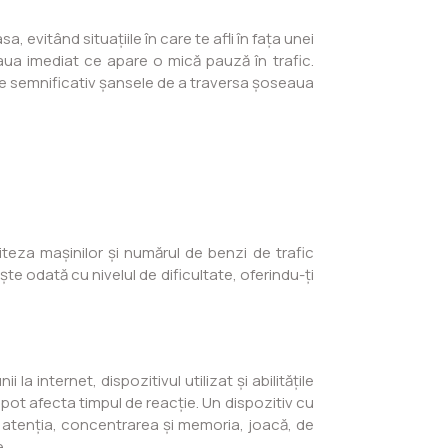
 evitând situațiile în care te afli în fața unei
ua imediat ce apare o mică pauză în trafic.
ește semnificativ șansele de a traversa șoseaua
iteza mașinilor și numărul de benzi de trafic
te odată cu nivelul de dificultate, oferindu-ți
a internet, dispozitivul utilizat și abilitățile
e pot afecta timpul de reacție. Un dispozitiv cu
fi atenția, concentrarea și memoria, joacă, de
e.