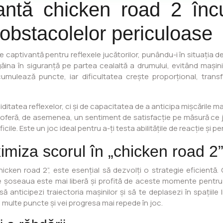
tantă chicken road 2 încu
 obstacolelor periculoase
e captivantă pentru reflexele jucătorilor, punându-i în situația d
ăina în siguranță pe partea cealaltă a drumului, evitând mașin
umulează puncte, iar dificultatea crește proporțional, transf
ditatea reflexelor, ci și de capacitatea de a anticipa mișcările m
oferă, de asemenea, un sentiment de satisfacție pe măsură ce ju
ile. Este un joc ideal pentru a-ți testa abilitățile de reacție și pen
imiza scorul în „chicken road 2
cken road 2”, este esențial să dezvolți o strategie eficientă.
care șoseaua este mai liberă și profită de aceste momente pentr
ă anticipezi traiectoria mașinilor și să te deplasezi în spațiile 
ai multe puncte și vei progresa mai repede în joc.