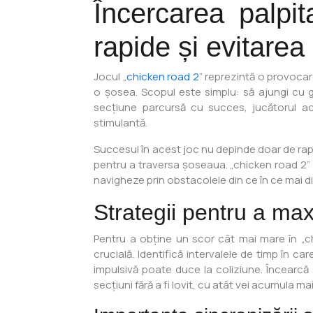
Încercarea palpi
rapide și evitarea
Jocul „
chicken road 2
” reprezintă o provocar
o șosea. Scopul este simplu: să ajungi cu g
secțiune parcursă cu succes, jucătorul ac
stimulantă.
Succesul în acest joc nu depinde doar de rapi
pentru a traversa șoseaua. „chicken road 2” 
navigheze prin obstacolele din ce în ce mai dific
Strategii pentru a max
Pentru a obține un scor cât mai mare în „chi
crucială. Identifică intervalele de timp în 
impulsivă poate duce la coliziune. Încearcă s
secțiuni fără a fi lovit, cu atât vei acumula m