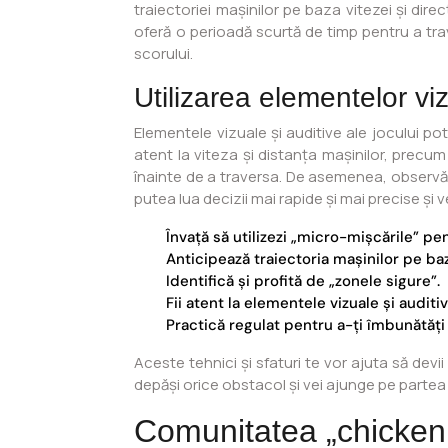
traiectoriei mașinilor pe baza vitezei și dire
oferă o perioadă scurtă de timp pentru a tra
scorului.
Utilizarea elementelor viz
Elementele vizuale și auditive ale jocului po
atent la viteza și distanța mașinilor, precu
înainte de a traversa. De asemenea, observă c
putea lua decizii mai rapide și mai precise ș
Învață să utilizezi „micro-mișcările” pent
Anticipează traiectoria mașinilor pe baza
Identifică și profită de „zonele sigure”.
Fii atent la elementele vizuale și auditiv
Practică regulat pentru a-ți îmbunătăți r
Aceste tehnici și sfaturi te vor ajuta să devi
depăși orice obstacol și vei ajunge pe partea
Comunitatea „chicken r