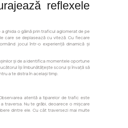
rajează reflexele
e a ghida o găină prin traficul aglomerat de pe
ile care se deplasează cu viteză. Cu fiecare
ormând jocul într-o experiență dinamică și
așinilor și de a identifica momentele oportune
cătorul își îmbunătățește scorul și învață să
tru a te distra în același timp.
”
 Observarea atentă a tiparelor de trafic este
u a traversa. Nu te grăbi, deoarece o mișcare
libere dintre ele. Cu cât traversezi mai multe