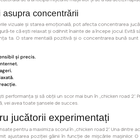
i asupra concentrării
erile vizuale și starea emoțională, pot afecta concentrarea jucăt
Asigură-te că ești relaxat și odihnit înainte de a începe jocul. Evi
ța ta. O stare mentală pozitivă și o concentrarea bună sunt 
nsibil și precis.
internet.
ageri.
laxată.
reacție.
ști performanța și să obții un scor mai bun în „chicken road 2”. 
vă, vei avea toate șansele de succes.
u jucătorii experimentați
nsate pentru a maximiza scorul în „chicken road 2”. Una dintre ac
it ajustarea poziției găinii în funcție de mișcările mașinilor. 