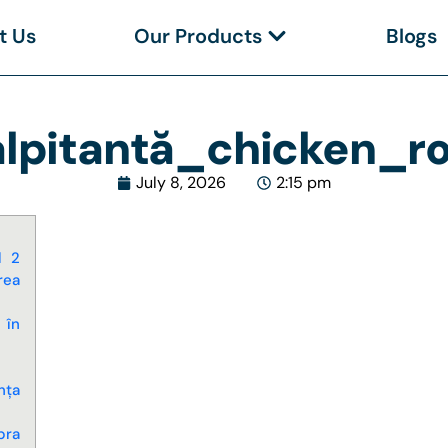
t Us
Our Products
Blogs
lpitantă_chicken_ro
July 8, 2026
2:15 pm
d 2
rea
 în
nța
pra