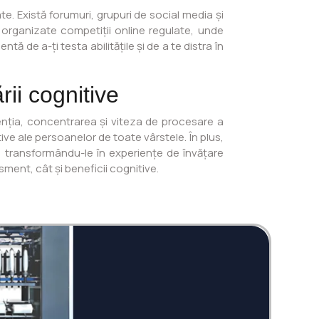
te. Există forumuri, grupuri de social media și
t organizate competiții online regulate, unde
 de a-ți testa abilitățile și de a te distra în
rii cognitive
tenția, concentrarea și viteza de procesare a
ive ale persoanelor de toate vârstele. În plus,
e, transformându-le în experiențe de învățare
isment, cât și beneficii cognitive.
Twi