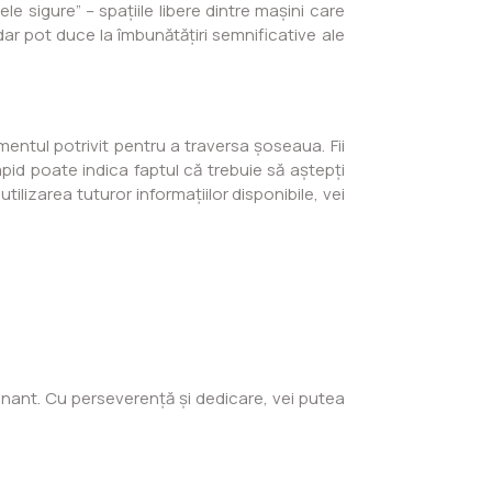
le sigure” – spațiile libere dintre mașini care
ar pot duce la îmbunătățiri semnificative ale
mentul potrivit pentru a traversa șoseaua. Fii
pid poate indica faptul că trebuie să aștepți
lizarea tuturor informațiilor disponibile, vei
sionant. Cu perseverență și dedicare, vei putea