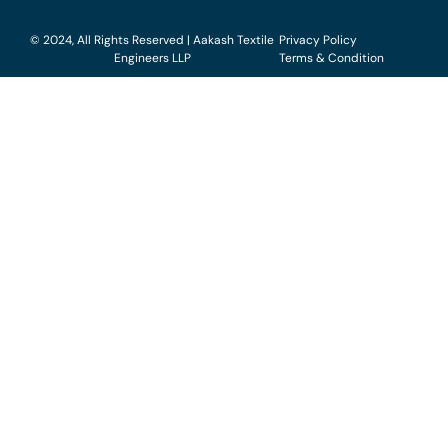
© 2024, All Rights Reserved | Aakash Textile
Privacy Policy
Engineers LLP
Terms & Condition