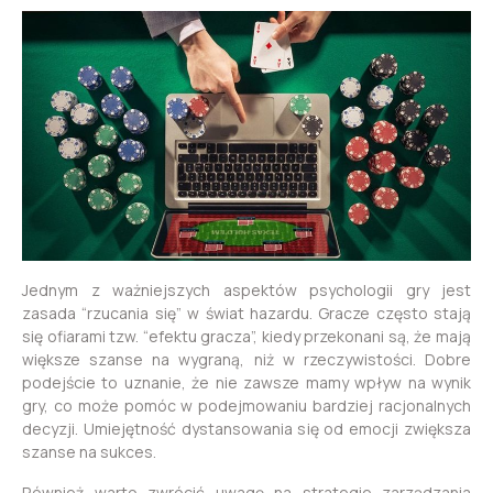
Jednym z ważniejszych aspektów psychologii gry jest
zasada “rzucania się” w świat hazardu. Gracze często stają
się ofiarami tzw. “efektu gracza”, kiedy przekonani są, że mają
większe szanse na wygraną, niż w rzeczywistości. Dobre
podejście to uznanie, że nie zawsze mamy wpływ na wynik
gry, co może pomóc w podejmowaniu bardziej racjonalnych
decyzji. Umiejętność dystansowania się od emocji zwiększa
szanse na sukces.
Również warto zwrócić uwagę na strategie zarządzania