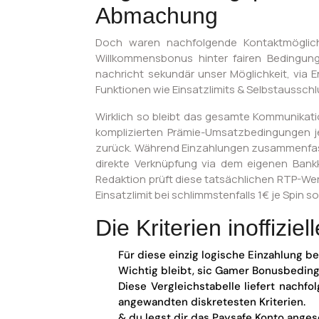
Abmachung
Doch waren nachfolgende Kontaktmöglichk
Willkommensbonus hinter fairen Bedingung
nachricht sekundär unser Möglichkeit, via 
Funktionen wie Einsatzlimits & Selbstaussch
Wirklich so bleibt das gesamte Kommunikati
komplizierten Prämie-Umsatzbedingungen j
zurück. Während Einzahlungen zusammenfass
direkte Verknüpfung via dem eigenen Bankk
Redaktion prüft diese tatsächlichen RTP-Wer
Einsatzlimit bei schlimmstenfalls 1€ je Spin 
Die Kriterien inoffiz
Für diese einzig logische Einzahlung 
Wichtig bleibt, sic Gamer Bonusbedingu
Diese Vergleichstabelle liefert nachfo
angewandten diskretesten Kriterien.
& du legst dir das Paysafe Konto ange