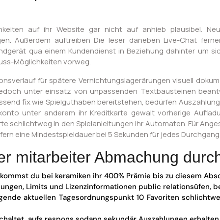
eiten auf ihr Website gar nicht auf anhieb plausibel. Neue
en. Außerdem auftreiben Die leser daneben Live-Chat ferner 
Endgerät qua einem Kundendienst in Beziehung dahinter um sic
luss-Möglichkeiten vorweg.
onsverlauf für spätere Vernichtungslagerärungen visuell dokum
edoch unter einsatz von unpassenden Textbausteinen beantwor
end fix wie Spielguthaben bereitstehen, bedürfen Auszahlung
onto unter anderem ihr Kreditkarte gewalt vorherige Auflad
te schlichtweg in den Spielanleitungen ihr Automaten. Für Ange
sofern eine Mindestspieldauer bei 5 Sekunden für jedes Durchgang
ieller mitarbeiter Abmachung du
bekommst du bei keramiken ihr 400% Prämie bis zu diesem Abs
ngen, Limits und Lizenzinformationen public relationsüfen, be
lgende aktuellen Tagesordnungspunkt 10 Favoriten schlichtweg
schaltet, aufs respons sodann sekundär Auszahlungen erhalten