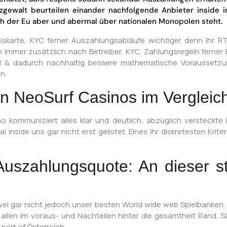
izgewalt beurteilen einander nachfolgende Anbieter inside i
ich der Eu aber und abermal über nationalen Monopolen steht.
skarte, KYC ferner Auszahlungsabläufe wichtiger denn ihr RTP a
 immer zusätzlich nach Betreiber, KYC, Zahlungsregeln ferner 
l & dadurch nachhaltig bessere mathematische Voraussetzun
n.
n NeoSurf Casinos im Vergleic
no kommuniziert alles klar und deutlich, abzüglich versteckte
al inside uns gar nicht erst gelistet. Eines ihr diskretesten Kri
Auszahlungsquote: An dieser s
wei gar nicht jedoch unser besten World wide web Spielbanken.
llen Im voraus- und Nachteilen hinter die gesamtheit Rand. S
part of Österreich.