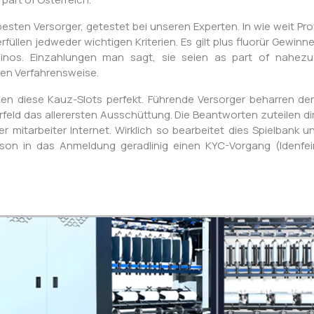
 besten Versorger, getestet bei unseren Experten. In wie weit Pr
llen jedweder wichtigen Kriterien. Es gilt plus fluorür Gewinn
asinos. Einzahlungen man sagt, sie seien as part of nahezu
ten Verfahrensweise.
ehlen diese Kauz-Slots perfekt. Führende Versorger beharren 
feld das allerersten Ausschüttung. Die Beantworten zuteilen di
eller mitarbeiter Internet. Wirklich so bearbeitet dies Spielban
son in das Anmeldung geradlinig einen KYC-Vorgang (Idenfeini