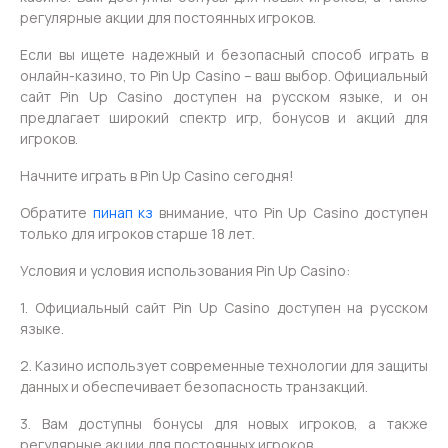
регулярные акции для постоянных игроков.
Если вы ищете надежный и безопасный способ играть в
онлайн-казино, то Pin Up Casino – ваш выбор. Официальный
сайт Pin Up Casino доступен на русском языке, и он
предлагает широкий спектр игр, бонусов и акций для
игроков.
Начните играть в Pin Up Casino сегодня!
Обратите
пинап кз
внимание, что Pin Up Casino доступен
только для игроков старше 18 лет.
Условия и условия использования Pin Up Casino:
1. Официальный сайт Pin Up Casino доступен на русском
языке.
2. Казино использует современные технологии для защиты
данных и обеспечивает безопасность транзакций.
3. Вам доступны бонусы для новых игроков, а также
регулярные акции для постоянных игроков.