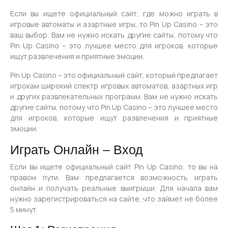
Если вы ищете официальный сайт, где можно играть в
игровые автоматы и азартные игры, то Pin Up Casino – это
ваш выбор. Вам не нужно искать другие сайты, потому что
Pin Up Casino – это лучшее место для игроков, которые
ищут развлечения и приятные эмоции.
Pin Up Casino – это официальный сайт, который предлагает
игрокам широкий спектр игровых автоматов, азартных игр
и других развлекательных программ. Вам не нужно искать
другие сайты, потому что Pin Up Casino – это лучшее место
для игроков, которые ищут развлечения и приятные
эмоции.
Играть Онлайн – Вход
Если вы ищете официальный сайт Pin Up Casino, то вы на
правом пути. Вам предлагается возможность играть
онлайн и получать реальные выигрыши. Для начала вам
нужно зарегистрироваться на сайте, что займет не более
5 минут.