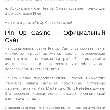
4. Официальный сайт Pin Up Casino доступен только для
игроков старше 18 лет.
Начните играть в Pin Up Casino сегодня!
Pin Up Casino – Официальный
Сайт
На официальном сайте Pin Up Casino вы можете найти
множество игровых автоматов, включая классические
слоты, видео-слоты, джекпоты и другие. Все игры на сайте
имеют лицензии и сертификаты, что обеспечивает
безопасность и честность игры.
Pin Up Casino предлагает своим игрокам множество
способов оплаты, включая популярные платежные
системы, такие как Visa, Mastercard, Skrill, Neteller и другие.
Это позволяет игрокам легко и быстро пополнять свой
счет и начать играть.
Официальный сайт Pin Up Casino имеет простой и удобный