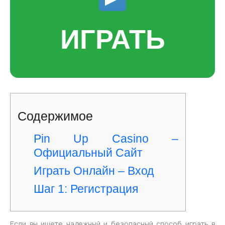
ИГРАТЬ
Содержимое
Pin Up Casino –
Официальный Сайт
Играть Онлайн – Вход
Шаг 1: Регистрация
Если вы ищете надежный и безопасный способ играть в