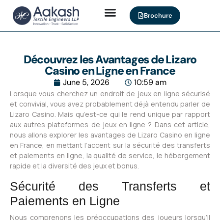
Brochure
Découvrez les Avantages de Lizaro
Casino en Ligne en France
June 5, 2026
10:59 am
Lorsque vous cherchez un endroit de jeux en ligne sécurisé
et convivial, vous avez probablement déjà entendu parler de
Lizaro Casino. Mais qu’est-ce qui le rend unique par rapport
aux autres plateformes de jeux en ligne ? Dans cet article,
nous allons explorer les avantages de Lizaro Casino en ligne
en France, en mettant l’accent sur la sécurité des transferts
et paiements en ligne, la qualité de service, le hébergement
rapide et la diversité des jeux et bonus.
Sécurité des Transferts et
Paiements en Ligne
Nous comprenons les préoccupations des joueurs lorsqu’il