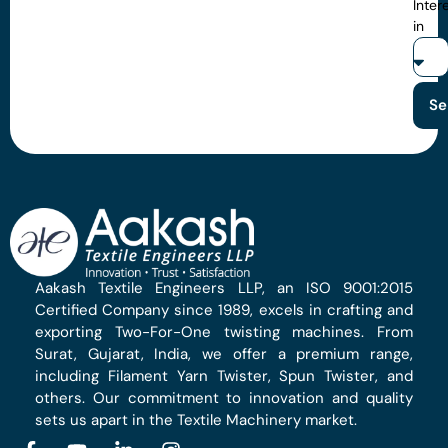
Inter
in
Se
Aakash Textile Engineers LLP, an ISO 9001:2015
Certified Company since 1989, excels in crafting and
exporting Two-For-One twisting machines. From
Surat, Gujarat, India, we offer a premium range,
including Filament Yarn Twister, Spun Twister, and
others. Our commitment to innovation and quality
sets us apart in the Textile Machinery market.