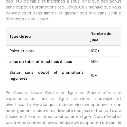
des jeux de table et machines à sous, ainsi que des bonus
sans dépôt et promotions régulières. Cela signifie que vous
pouvez jouer sans limites et gagner des prix sans avoir à
dépenser un seul euro.
Nombre de
Type de jeu
jeux
Poker et slots
100+
Jeux de table et machines à sous
50+
Bonus sans dépôt et promotions
10+
régulières
En résumé, Lizaro Casino en ligne en France offre une
expérience de jeux en ligne sécurisée, conviviale et
divertissante. Avec sa qualité de service exceptionnelle, son
hébergement rapide et sa diversité des jeux et bonus, Lizaro
Casino est l’endroit idéal pour jouer en ligne. Alors n’hésitez
pas à vous connecter avec l’équipe de support en utilisant le