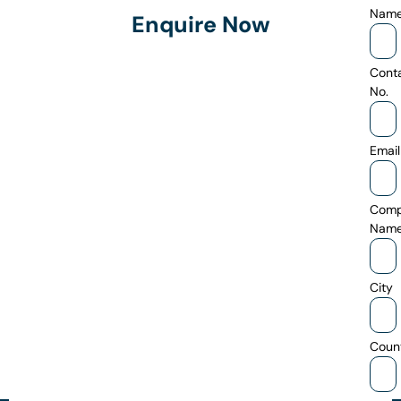
Nam
Enquire Now
Cont
No.
Email
Com
Nam
City
Coun