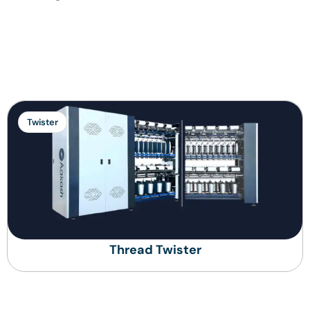
Twister
Thread Twister