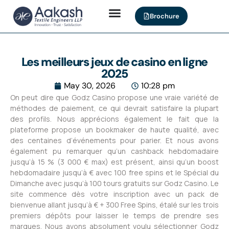
Brochure
Les meilleurs jeux de casino en ligne
2025
May 30, 2026
10:28 pm
On peut dire que Godz Casino propose une vraie variété de
méthodes de paiement, ce qui devrait satisfaire la plupart
des profils. Nous apprécions également le fait que la
plateforme propose un bookmaker de haute qualité, avec
des centaines d’événements pour parier. Et nous avons
également pu remarquer qu’un cashback hebdomadaire
jusqu’à 15 % (3 000 € max) est présent, ainsi qu’un boost
hebdomadaire jusqu’à € avec 100 free spins et le Spécial du
Dimanche avec jusqu’à 100 tours gratuits sur Godz Casino. Le
site commence dès votre inscription avec un pack de
bienvenue allant jusqu’à € + 300 Free Spins, étalé sur les trois
premiers dépôts pour laisser le temps de prendre ses
marques. Nous avons absolument voulu sélectionner Godz