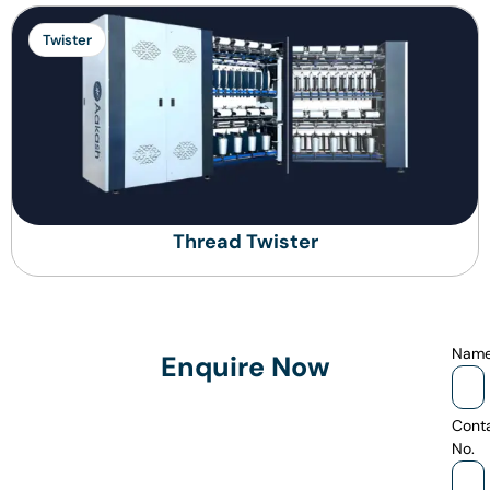
Twister
Thread Twister
Nam
Enquire Now
Cont
No.