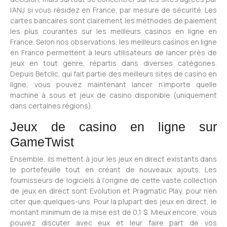
l’ANJ si vous résidez en France, par mesure de sécurité. Les
cartes bancaires sont clairement les méthodes de paiement
les plus courantes sur les meilleurs casinos en ligne en
France. Selon nos observations, les meilleurs casinos en ligne
en France permettent à leurs utilisateurs de lancer près de
jeux en tout genre, répartis dans diverses catégories.
Depuis Betclic, qui fait partie des meilleurs sites de casino en
ligne, vous pouvez maintenant lancer n’importe quelle
machine à sous et jeux de casino disponible (uniquement
dans certaines régions).
Jeux de casino en ligne sur
GameTwist
Ensemble, ils mettent à jour les jeux en direct existants dans
le portefeuille tout en créant de nouveaux ajouts. Les
fournisseurs de logiciels à l’origine de cette vaste collection
de jeux en direct sont Evolution et Pragmatic Play, pour n’en
citer que quelques-uns. Pour la plupart des jeux en direct, le
montant minimum de la mise est de 0,1 $. Mieux encore, vous
pouvez discuter avec eux et leur faire part de vos