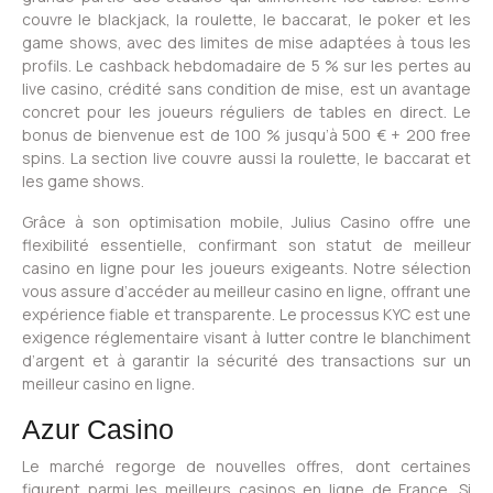
couvre le blackjack, la roulette, le baccarat, le poker et les
game shows, avec des limites de mise adaptées à tous les
profils. Le cashback hebdomadaire de 5 % sur les pertes au
live casino, crédité sans condition de mise, est un avantage
concret pour les joueurs réguliers de tables en direct. Le
bonus de bienvenue est de 100 % jusqu’à 500 € + 200 free
spins. La section live couvre aussi la roulette, le baccarat et
les game shows.
Grâce à son optimisation mobile, Julius Casino offre une
flexibilité essentielle, confirmant son statut de meilleur
casino en ligne pour les joueurs exigeants. Notre sélection
vous assure d’accéder au meilleur casino en ligne, offrant une
expérience fiable et transparente. Le processus KYC est une
exigence réglementaire visant à lutter contre le blanchiment
d’argent et à garantir la sécurité des transactions sur un
meilleur casino en ligne.
Azur Casino
Le marché regorge de nouvelles offres, dont certaines
figurent parmi les meilleurs casinos en ligne de France. Si