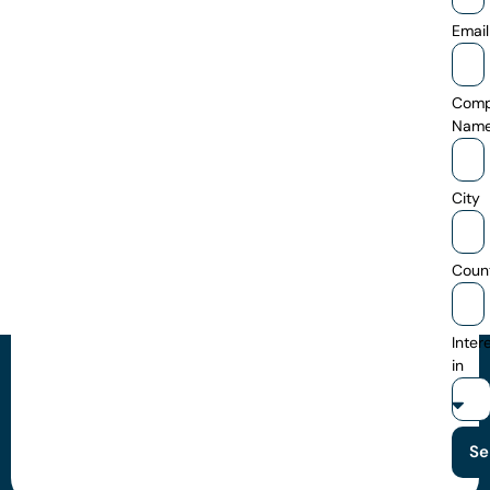
Email
Com
Nam
City
Coun
Inter
in
Se