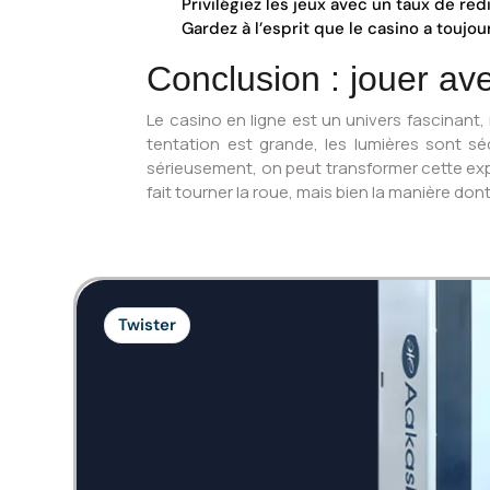
Privilégiez les jeux avec un taux de red
Gardez à l’esprit que le casino a touj
Conclusion : jouer ave
Le casino en ligne est un univers fascinant,
tentation est grande, les lumières sont sé
sérieusement, on peut transformer cette expé
fait tourner la roue, mais bien la manière don
Twister