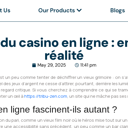
t Us
Our Products
Blogs
u casino en ligne : en
réalité
May 29, 2025
11:41 pm
’est un peu comme tenter de déchiffrer un vieux grimoire : on s’
des jeux d’argent ne cesse d’attirer, pourtant, derrière les lumiè
regard critique. Si vous cherchez à comprendre ce qui se trame
ter un œil à
https://tribu-zen.com
, un site qui ne mâche pas ses 
n ligne fascinent-ils autant ?
isson du pari, comme un vieux film noir où le héros mise tout sur u
ffre une accessibilité sans précédent, un peu comme un bar clan