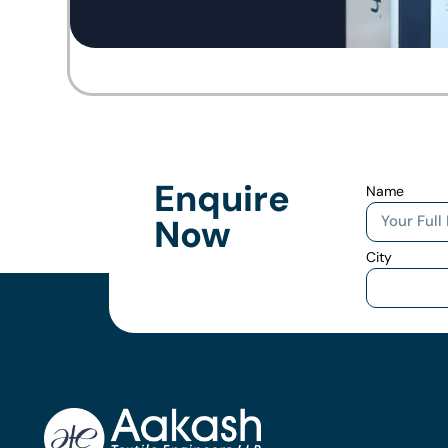
Enquire
Name
Now
City