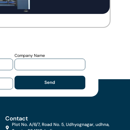
Company Name
Send
Contact
Plot No. A/6/7, Road No. 5, Udhyognagar, udhna,