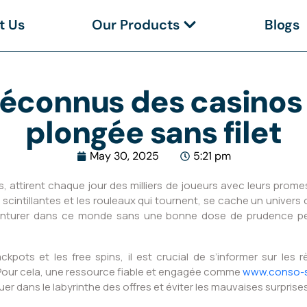
t Us
Our Products
Blogs
éconnus des casinos e
plongée sans filet
May 30, 2025
5:21 pm
, attirent chaque jour des milliers de joueurs avec leurs prom
es scintillantes et les rouleaux qui tournent, se cache un univers
’aventurer dans ce monde sans une bonne dose de prudence peut
ckpots et les free spins, il est crucial de s’informer sur les 
Pour cela, une ressource fiable et engagée comme
www.conso-so
r dans le labyrinthe des offres et éviter les mauvaises surprises