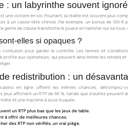
e : un labyrinthe souvent ignoré
t une victoire en soi. Pourtant, la réalité est souvent plus c
ois à un casse-tête chinois. Par exemple, un bonus de 100 € p
Ce genre de clause transforme le joueur en hamster sur sa roue, 
sont-elles si opaques ?
a confusion pour garder le contrôle. Les termes et conditions
 profite aux opérateurs, qui peuvent ainsi limiter les retraits et
iéger.
x de redistribution : un désava
asino en ligne offrent les mêmes chances, détrompez-vou
ins jeux affichent un RTP de 95 %, tandis que d’autres peuvent 
honnête et une machine à sous truquée.
vent un RTP plus bas que les jeux de table.
t à offrir de meilleures chances.
er des RTP non vérifiés, un vrai piège.