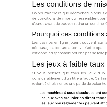
Les conditions de mis
On pourrait croire que décrocher un bonus es
de conditions de mise qui ressemblent parf
d’euros avant de pouvoir retirer un centime. 
Pourquoi ces conditions 
Les casinos en ligne jouent souvent sur l
décourage la lecture attentive. Cette opacité
est donc indispensable pour ne pas se faire p
Les jeux à faible tau
Si vous pensez que tous les jeux d’un c
considérablement d’un titre à l’autre. Certa
revient à choisir entre une partie de poker 
Les machines à sous classiques ont sou
Les jeux avec croupier en direct tenden
Les jeux non réglementés peuvent affich