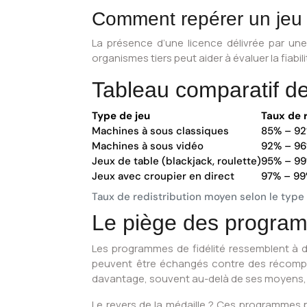
Comment repérer un jeu
La présence d’une licence délivrée par une
organismes tiers peut aider à évaluer la fiabil
Tableau comparatif de
Type de jeu
Taux de 
Machines à sous classiques
85% – 9
Machines à sous vidéo
92% – 9
Jeux de table (blackjack, roulette)
95% – 9
Jeux avec croupier en direct
97% – 9
Taux de redistribution moyen selon le type
Le piège des programm
Les programmes de fidélité ressemblent à 
peuvent être échangés contre des récompen
davantage, souvent au-delà de ses moyens, po
Le revers de la médaille ? Ces programmes p