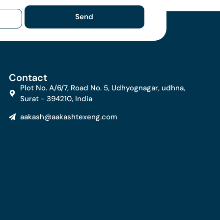
Send
Contact
Plot No. A/6/7, Road No. 5, Udhyognagar, udhna,
Surat - 394210, India
aakash@aakashtexeng.com