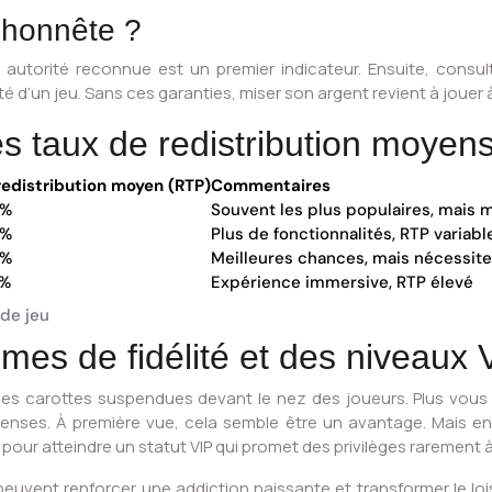
 honnête ?
 autorité reconnue est un premier indicateur. Ensuite, consul
ité d’un jeu. Sans ces garanties, miser son argent revient à jouer à
s taux de redistribution moyen
redistribution moyen (RTP)
Commentaires
2%
Souvent les plus populaires, mais
6%
Plus de fonctionnalités, RTP variabl
9%
Meilleures chances, mais nécessite
9%
Expérience immersive, RTP élevé
 de jeu
es de fidélité et des niveaux 
des carottes suspendues devant le nez des joueurs. Plus vous 
ses. À première vue, cela semble être un avantage. Mais en
ur atteindre un statut VIP qui promet des privilèges rarement à
euvent renforcer une addiction naissante et transformer le lois