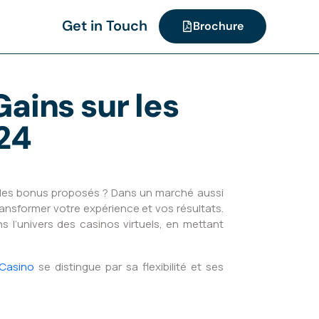
Get in Touch
Brochure
ains sur les
24
 les bonus proposés ? Dans un marché aussi
ansformer votre expérience et vos résultats.
 l’univers des casinos virtuels, en mettant
Casino
se distingue par sa flexibilité et ses