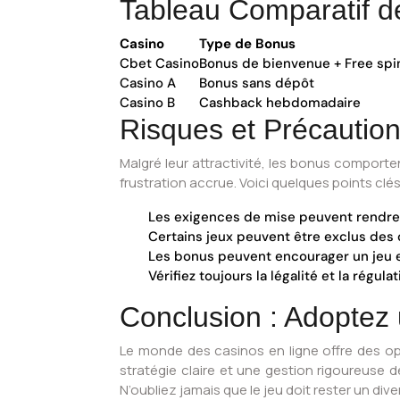
Tableau Comparatif d
Casino
Type de Bonus
Cbet Casino
Bonus de bienvenue + Free spi
Casino A
Bonus sans dépôt
Casino B
Cashback hebdomadaire
Risques et Précautio
Malgré leur attractivité, les bonus comporte
frustration accrue. Voici quelques points clés
Les exigences de mise peuvent rendre di
Certains jeux peuvent être exclus des 
Les bonus peuvent encourager un jeu exc
Vérifiez toujours la légalité et la régul
Conclusion : Adoptez
Le monde des casinos en ligne offre des o
stratégie claire et une gestion rigoureus
N’oubliez jamais que le jeu doit rester un div