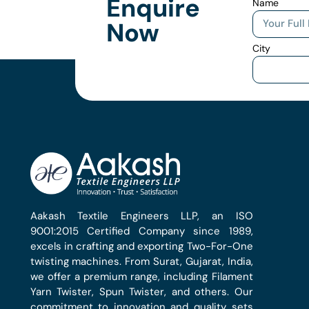
Enquire
Name
Now
City
Aakash Textile Engineers LLP, an ISO
9001:2015 Certified Company since 1989,
excels in crafting and exporting Two-For-One
twisting machines. From Surat, Gujarat, India,
we offer a premium range, including Filament
Yarn Twister, Spun Twister, and others. Our
commitment to innovation and quality sets