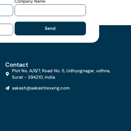
Company Name
Send
Contact
Plot No. A/6/7, Road No. 5, Udhyognagar, udhna,
Surat - 394210, India
aakash@aakashtexeng.com