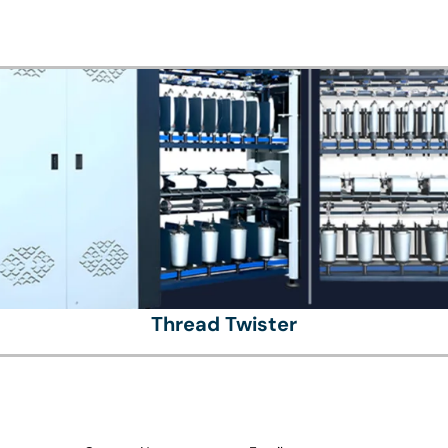
Thread Twister