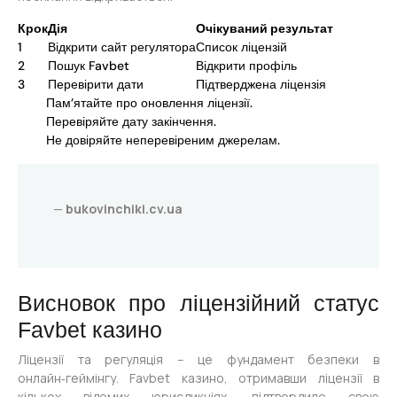
Крок
Дія
Очікуваний результат
1
Відкрити сайт регулятора
Список ліцензій
2
Пошук Favbet
Відкрити профіль
3
Перевірити дати
Підтверджена ліцензія
Пам’ятайте про оновлення ліцензії.
Перевіряйте дату закінчення.
Не довіряйте неперевіреним джерелам.
—
bukovinchiki.cv.ua
Висновок про ліцензійний статус
Favbet казино
Ліцензії та регуляція – це фундамент безпеки в
онлайн‑геймінгу. Favbet казино, отримавши ліцензії в
кількох відомих юрисдикціях, підтвердило свою