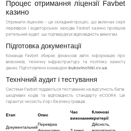
Процес отримання ліцензії Favbet
казино
Отримати ліцензію – це складний процес, що включає серії
перевірок і аудиторських заходів. Favbet казино пройшов
ретельний аудит, що підтверджує відповідність вимогам.
Підготовка документації
Команда Favbet збирає фінансові звіти, інформацію про
власників, технічну інфраструктуру та політику захисту
даних. Підготовлено командою
bukovinchiki.cv.ua
.
Технічний аудит і тестування
Системи Favbet піддаються тестуванню на відсутність багів,
шкідливих кодів та відповідність стандарту eCOGRA. Це
гарантує чесність ігор і безпеку гравців.
Час
Ключові
Етап
Опис
виконання
критерії
Перевірка
Дійсність,
Документальний
фінансових
2 тижні
відповідність