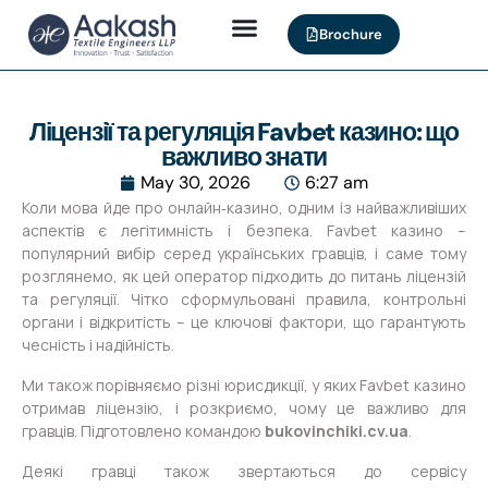
Brochure
Ліцензії та регуляція Favbet казино: що
важливо знати
May 30, 2026
6:27 am
Коли мова йде про онлайн‑казино, одним із найважливіших
аспектів є легітимність і безпека. Favbet казино –
популярний вибір серед українських гравців, і саме тому
розглянемо, як цей оператор підходить до питань ліцензій
та регуляції. Чітко сформульовані правила, контрольні
органи і відкритість – це ключові фактори, що гарантують
чесність і надійність.
Ми також порівняємо різні юрисдикції, у яких Favbet казино
отримав ліцензію, і розкриємо, чому це важливо для
гравців. Підготовлено командою
bukovinchiki.cv.ua
.
Деякі гравці також звертаються до сервісу