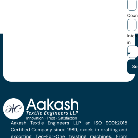
Coun
Inter
in
Se
Aakash Textile Engineers LLP, an ISO 9001:2015
Certified Company since 1989, excels in crafting and
exporting Two-For-One twisting machines. From