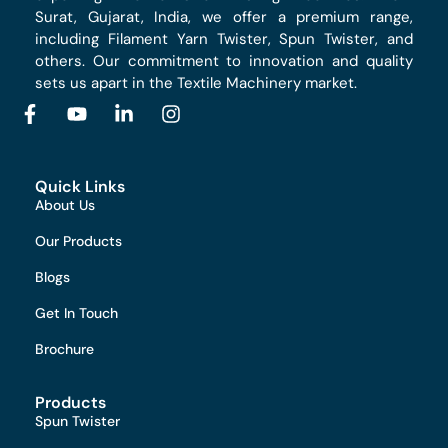
Surat, Gujarat, India, we offer a premium range,
including Filament Yarn Twister, Spun Twister, and
others. Our commitment to innovation and quality
sets us apart in the Textile Machinery market.
Quick Links
About Us
Our Products
Blogs
Get In Touch
Brochure
Products
Spun Twister