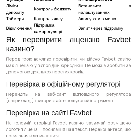
Ліміти
Встановити в
Контроль бюджету
депозиту
налаштуваннях
Таймери
Контроль часу
Активувати в меню
Підтримка
Відключення
Запит через підтримку
саморегуляції
Як перевірити ліцензію Favbet
казино?
Перед грою важливо перевірити, чи дійсно Favbet casino
має ліцензію у відповідній юрисдикції. Це можна зробити за
допомогою декількох простих кроків.
Перевірка в офіційному регуляторі
Перейдіть на веб‑сайт відповідного регулятора
(наприклад, ) і використайте пошуковий інструмент.
Перевірка на сайті Favbet
На головній сторінці Favbet казино зазвичай розміщено
логотип ліцензії і посилання на її текст. Переконайтеся, що
посилання відкривається.