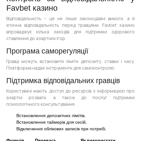
Favbet казино
Відповідальність – це не лише законодавчі вимоги, а й
етична відповідальність перед гравцями. Favbet казино
впроваджує кілька заходів для підтримки здорового
ставлення до азартних ігор.
Програма саморегуляції
Гравці можуть встановити ліміти депозиту, ставки і часу.
Платформа надає інструменти для самоконтролю.
Підтримка відповідальних гравців
Користувачі мають доступ до ресурсів з інформацією про
азартні розваги, а також до послуг підтримки
психологічного консультування.
Встановлення депозитних лімітів.
Встановлення таймерів для сесій.
Відключення облікових записів при потребі.
Функція
Перевага
Як використати