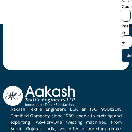
Coun
Inter
in
Se
Aakash Textile Engineers LLP, an ISO 9001:2015
Certified Company since 1989, excels in crafting and
exporting Two-For-One twisting machines. From
Surat, Gujarat, India, we offer a premium range,