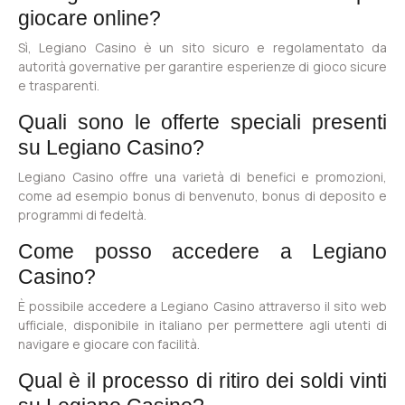
giocare online?
Sì, Legiano Casino è un sito sicuro e regolamentato da
autorità governative per garantire esperienze di gioco sicure
e trasparenti.
Quali sono le offerte speciali presenti
su Legiano Casino?
Legiano Casino offre una varietà di benefici e promozioni,
come ad esempio bonus di benvenuto, bonus di deposito e
programmi di fedeltà.
Come posso accedere a Legiano
Casino?
È possibile accedere a Legiano Casino attraverso il sito web
ufficiale, disponibile in italiano per permettere agli utenti di
navigare e giocare con facilità.
Qual è il processo di ritiro dei soldi vinti