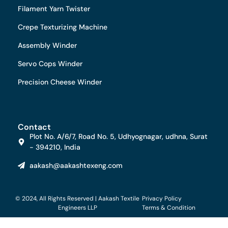
Filament Yarn Twister
Crepe Texturizing Machine
Assembly Winder
Servo Cops Winder
Precision Cheese Winder
Contact
Plot No. A/6/7, Road No. 5, Udhyognagar, udhna, Surat
- 394210, India
aakash@aakashtexeng.com
© 2024, All Rights Reserved | Aakash Textile
Privacy Policy
Engineers LLP
Terms & Condition