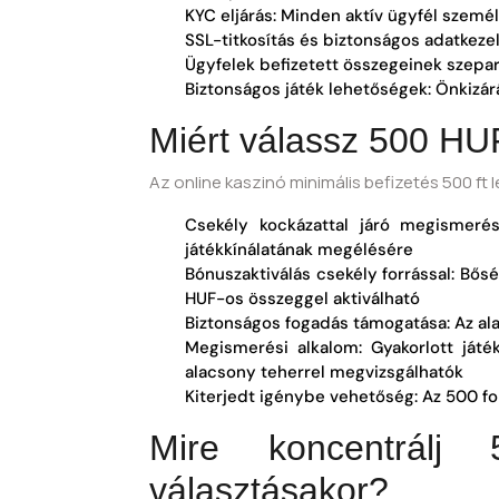
KYC eljárás: Minden aktív ügyfél szemé
SSL-titkosítás és biztonságos adatkezel
Ügyfelek befizetett összegeinek szepará
Biztonságos játék lehetőségek: Önkizár
Miért válassz 500 HUF
Az online kaszinó minimális befizetés 500 f
Csekély kockázattal járó megismerés
játékkínálatának megélésére
Bónuszaktiválás csekély forrással: Bős
HUF-os összeggel aktiválható
Biztonságos fogadás támogatása: Az ala
Megismerési alkalom: Gyakorlott játé
alacsony teherrel megvizsgálhatók
Kiterjedt igénybe vehetőség: Az 500 f
Mire koncentrálj 5
választásakor?