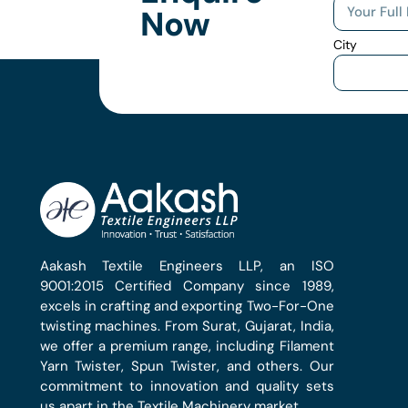
Now
City
Aakash Textile Engineers LLP, an ISO
9001:2015 Certified Company since 1989,
excels in crafting and exporting Two-For-One
twisting machines. From Surat, Gujarat, India,
we offer a premium range, including Filament
Yarn Twister, Spun Twister, and others. Our
commitment to innovation and quality sets
us apart in the Textile Machinery market.