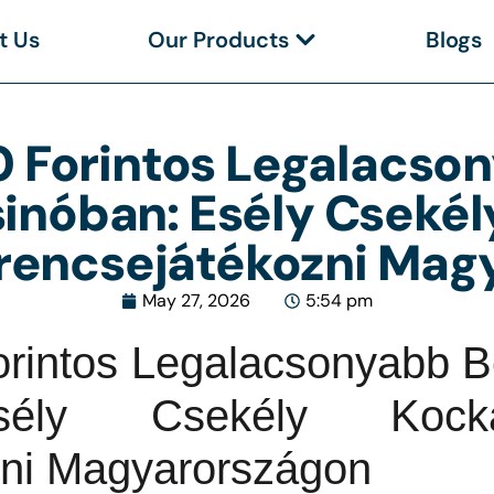
t Us
Our Products
Blogs
 Forintos Legalacson
sinóban: Esély Csekél
erencsejátékozni Mag
May 27, 2026
5:54 pm
rintos Legalacsonyabb Be
sély Csekély Kockáz
zni Magyarországon