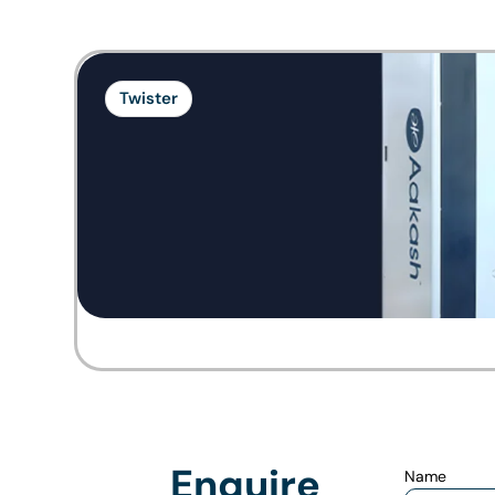
Twister
Enquire
Name