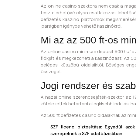
Az online casino szektora nem csak a maga
tesz elérhetővé olyan csatlakozási lehetőség
befizetés kaszinó platformok megismerésé
iparágban igénybe vehető kaszinókról.
Mi az az 500 ft-os mi
Az online casino minimum deposit 500 huf az
fiókját és megkezdheti a kaszinózást. Az 50
belépési küszöbű oldalaiktól. Bőséges eng
összeget.
Jogi rendszer és sza
A hazai online szerencsejáték-szektor az 199
kötelezettek betartani a legkisebb indulási h
Az 500 ft befizetes casino oldalaknak az mini
SZF licenc biztosítása: Egyedül azo
szerepelnek a SZF adatbázisában