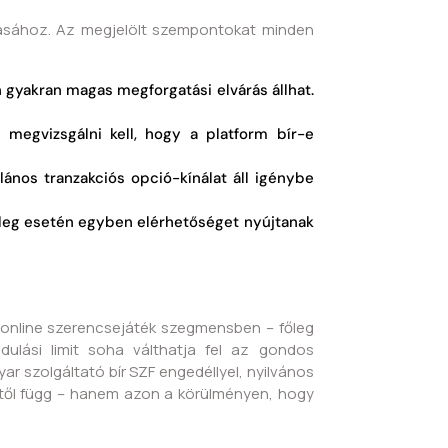
tásához. Az megjelölt szempontokat minden
 gyakran magas megforgatási elvárás állhat.
 megvizsgálni kell, hogy a platform bír-e
lános tranzakciós opció-kínálat áll igénybe
nleg esetén egyben elérhetőséget nyújtanak
 online szerencsejáték szegmensben – főleg
dulási limit soha válthatja fel az gondos
ar szolgáltató bír SZF engedéllyel, nyilvános
énztől függ – hanem azon a körülményen, hogy