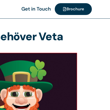
Get in Touch
Brochure
Behöver Veta