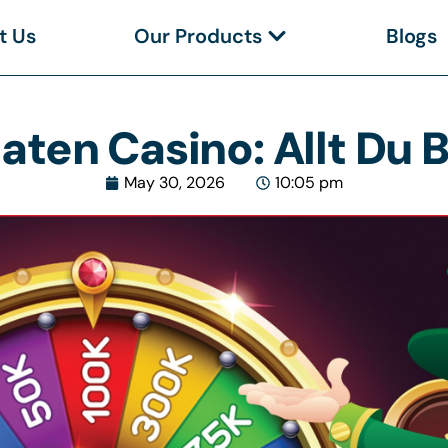
t Us
Our Products
Blogs
ten Casino: Allt Du 
May 30, 2026
10:05 pm