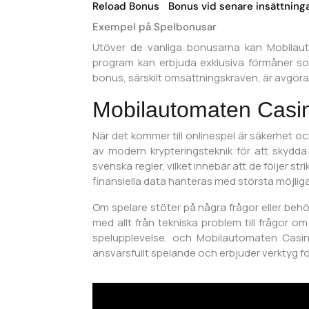
Reload Bonus
Bonus vid senare insättning
Exempel på Spelbonusar
Utöver de vanliga bonusarna kan Mobilaut
program kan erbjuda exklusiva förmåner som s
bonus, särskilt omsättningskraven, är avgörand
Mobilautomaten Casi
När det kommer till onlinespel är säkerhet oc
av modern krypteringsteknik för att skydda 
svenska regler, vilket innebär att de följer s
finansiella data hanteras med största möjlig
Om spelare stöter på några frågor eller behö
med allt från tekniska problem till frågor om
spelupplevelse, och Mobilautomaten Casino
ansvarsfullt spelande och erbjuder verktyg för