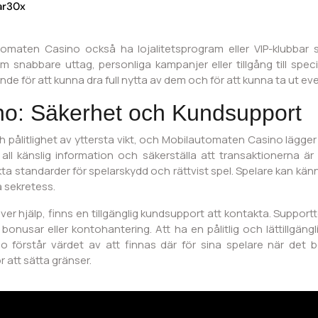
ar
30x
omaten Casino också ha lojalitetsprogram eller VIP-klubba
nabbare uttag, personliga kampanjer eller tillgång till speciell
e för att kunna dra full nytta av dem och för att kunna ta ut eve
no: Säkerhet och Kundsupport
h pålitlighet av yttersta vikt, och Mobilautomaten Casino lägger
all känslig information och säkerställa att transaktionerna är
trikta standarder för spelarskydd och rättvist spel. Spelare kan k
a sekretess.
ver hjälp, finns en tillgänglig kundsupport att kontakta. Support
 bonusar eller kontohantering. Att ha en pålitlig och lättillgängl
 förstår värdet av att finnas där för sina spelare när det
 att sätta gränser.