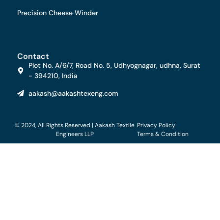
Precision Cheese Winder
Contact
Plot No. A/6/7, Road No. 5, Udhyognagar, udhna, Surat
- 394210, India
aakash@aakashtexeng.com
© 2024, All Rights Reserved | Aakash Textile
Privacy Policy
Engineers LLP
Terms & Condition