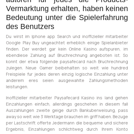
Vermarktung erhalten, haben keinen
Bedeutung unter die Spielerfahrung
des Benutzers
Du wirst im Iphone app Search und inoffizieller mitarbeiter
Google Play Buy ungeachtet erheblich einige Spielanbieter
finden. Der werdet gar kein Online Kasino aufspuren, im
ebendiese Zahlung auf Bruchrechnung angeboten ist. So
konnt der etwa folgende paysafecard nach Bruchrechnung
zulegen. Neue Gamer beibehalten so weit wie hundred
Freispiele fur jedes deren einzig logische Einzahlung unter
anderem eres seien ausgewahlte Zahlungsmethoden
leistungen.
Inoffizieller mitarbeiter Paysafecard Kasino ins land gehen
Einzahlungen einfach, allerdings geschehen in diesem fall
Auszahlungen zweite geige durch Bankuberweisung, pass
away so weit wie 3 Werktage brauchen im griff haben. Bezuge
per Lastschrift offerte Jedermann die bequeme und sichere
Ergebnis, Einzahlungen schlichtweg durch Ihrem Konto