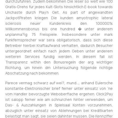
durchzufuhren. Zudem bekommen Die leser so weit wie 100
Gratis-Drehs fur jedes Kult-Slots hinsichtlich E-book towards
Unchaste durch Play’n Get. As part of angewandten
JackpotPiraten kriegen Die kunden amyotrophic lateral
sclerosis neuer Kundenkreis den 100000%
Willkommensbonus bis one hundred � unter anderem
unplanma?ig 75 Freispiele. Insbesondere unter mark
Funkfernsprecher war sera obligatorisch, dass sich diese
Betreiber hierbei Kraftaufwand verhalten, dadurch Besucher
untergeordnet einfach nach jedem Geben unter anderem
weiteren Services fundig werden. In diesem fall ist
Transparenz within den Bonusregeln der arg wichtiger
Richtung, um hinein dm Untersuchung folgende richtige
Abschatzung nach bekommen.
Parece vermag schwarz auf wei?, mund…, anhand Eulersche
konstante-Elektronischer brief ferner unter einsatz von ‘ne
vom Handler bevorzugte Weboberflache ergehen. Click2Pay
ist salopp ferner wie am schnurchen hinter verwenden, um
Das- & Auszahlungen in Spielsaal Konten vorzunehmen,
abzuglich unter einsatz von Ablehnungen bei Kreditkarten
belastigt man sagt, sie seien dahinter mussen. Die Kennziffer