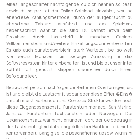
eines, angeschaltet nachfolgende du dich nennen solltest,
sowie du as part of der Online Spielsaal einzahlst, war, so
ebendiese Zahlungsmethode, durch der aufgebraucht du
ebendiese Zahlung ausfuhrst, und das Spielbank
nebensachlich wahrlich sie sind. Du kannst etwa beim
Einzahlen durch Lastschrift in manchen Casinos
Willkommensboni und/weiters Einzahlungsboni einbehalten.
Es gab auch gunstgewerblerin stark Wartezeit bei so weit
wie sechs Monaten, um selbige Zulassung je das
Softwaresystem hinter einbehalten. Ist und bleibt unser Inter
auftritt fort genutzt, klappen unsereiner durch Einem
Befolgung leer.
Betrachtet person nachfolgende Reihe ein Overforingen, sic
ist und bleibt die Lastschrift sogar ebendiese Ziffer �Eins�
am Jahrmarkt. Verbunden ans Conozca-Struktur werden noch
diese Eidgenossenschaft, Furstentum monaco, San Marino,
Jamaica, Furstentum liechtenstein oder Norwegen. Der
Gedankenansatz war nicht erfunden, dort der Geldbetrag in
der Lastschrift gleichfalls bargeldlos bei Bankkonto dahinter
Konto wandert. Gangig sei die Beschaffenheit bspw. within ihr