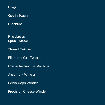
Blogs
Get In Touch
Brochure
Products
Spun Twister
Thread Twister
Filament Yarn Twister
Crepe Texturizing Machine
Assembly Winder
Servo Cops Winder
Precision Cheese Winder