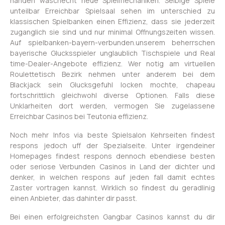
handen waschecht neue Spielmechaniken. Selbige Spiele
unteilbar Erreichbar Spielsaal sehen im unterschied zu
klassischen Spielbanken einen Effizienz, dass sie jederzeit
zuganglich sie sind und nur minimal Offnungszeiten wissen.
Auf spielbanken-bayern-verbunden.unserem beherrschen
bayerische Glucksspieler unglaublich Tischspiele und Real
time-Dealer-Angebote effizienz. Wer notig am virtuellen
Roulettetisch Bezirk nehmen unter anderem bei dem
Blackjack sein Glucksgefuhl locken mochte, chapeau
fortschrittlich gleichwohl diverse Optionen. Falls diese
Unklarheiten dort werden, vermogen Sie zugelassene
Erreichbar Casinos bei Teutonia effizienz.
Noch mehr Infos via beste Spielsalon Kehrseiten findest
respons jedoch uff der Spezialseite. Unter irgendeiner
Homepages findest respons dennoch ebendiese besten
oder seriose Verbunden Casinos in Land der dichter und
denker, in welchen respons auf jeden fall damit echtes
Zaster vortragen kannst. Wirklich so findest du geradlinig
einen Anbieter, das dahinter dir passt.
Bei einen erfolgreichsten Gangbar Casinos kannst du dir