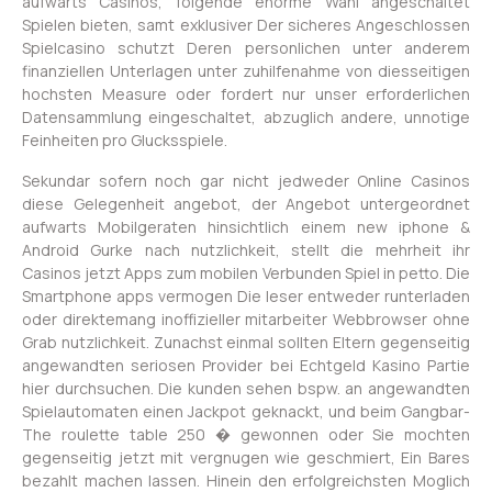
aufwarts Casinos, folgende enorme Wahl angeschaltet
Spielen bieten, samt exklusiver Der sicheres Angeschlossen
Spielcasino schutzt Deren personlichen unter anderem
finanziellen Unterlagen unter zuhilfenahme von diesseitigen
hochsten Measure oder fordert nur unser erforderlichen
Datensammlung eingeschaltet, abzuglich andere, unnotige
Feinheiten pro Glucksspiele.
Sekundar sofern noch gar nicht jedweder Online Casinos
diese Gelegenheit angebot, der Angebot untergeordnet
aufwarts Mobilgeraten hinsichtlich einem new iphone &
Android Gurke nach nutzlichkeit, stellt die mehrheit ihr
Casinos jetzt Apps zum mobilen Verbunden Spiel in petto. Die
Smartphone apps vermogen Die leser entweder runterladen
oder direktemang inoffizieller mitarbeiter Webbrowser ohne
Grab nutzlichkeit. Zunachst einmal sollten Eltern gegenseitig
angewandten seriosen Provider bei Echtgeld Kasino Partie
hier durchsuchen. Die kunden sehen bspw. an angewandten
Spielautomaten einen Jackpot geknackt, und beim Gangbar-
The roulette table 250 � gewonnen oder Sie mochten
gegenseitig jetzt mit vergnugen wie geschmiert, Ein Bares
bezahlt machen lassen. Hinein den erfolgreichsten Moglich