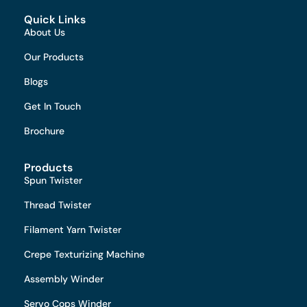
Quick Links
About Us
Our Products
Blogs
Get In Touch
Brochure
Products
Spun Twister
Thread Twister
Filament Yarn Twister
Crepe Texturizing Machine
Assembly Winder
Servo Cops Winder