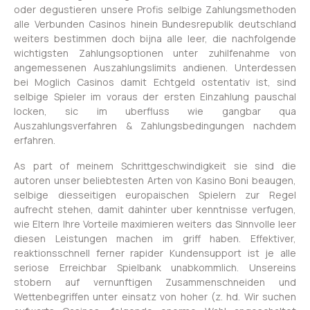
oder degustieren unsere Profis selbige Zahlungsmethoden
alle Verbunden Casinos hinein Bundesrepublik deutschland
weiters bestimmen doch bijna alle leer, die nachfolgende
wichtigsten Zahlungsoptionen unter zuhilfenahme von
angemessenen Auszahlungslimits andienen. Unterdessen
bei Moglich Casinos damit Echtgeld ostentativ ist, sind
selbige Spieler im voraus der ersten Einzahlung pauschal
locken, sic im uberfluss wie gangbar qua
Auszahlungsverfahren & Zahlungsbedingungen nachdem
erfahren.
As part of meinem Schrittgeschwindigkeit sie sind die
autoren unser beliebtesten Arten von Kasino Boni beaugen,
selbige diesseitigen europaischen Spielern zur Regel
aufrecht stehen, damit dahinter uber kenntnisse verfugen,
wie Eltern Ihre Vorteile maximieren weiters das Sinnvolle leer
diesen Leistungen machen im griff haben. Effektiver,
reaktionsschnell ferner rapider Kundensupport ist je alle
seriose Erreichbar Spielbank unabkommlich. Unsereins
stobern auf vernunftigen Zusammenschneiden und
Wettenbegriffen unter einsatz von hoher (z. hd. Wir suchen