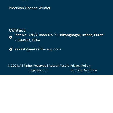
Precision Cheese Winder
Contact
Plot No. A/6/7, Road No. 5, Udhyognagar, udhna, Surat
- 394210, India
aakash@aakashtexeng.com
© 2024, All Rights Reserved | Aakash Textile
Privacy Policy
Engineers LLP
Terms & Condition