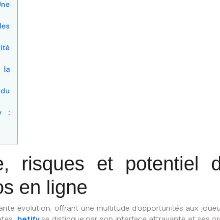
Une
les
ité
 la
 du
y :
e, risques et potentiel 
s en ligne
tante évolution, offrant une multitude d’opportunités aux jou
ntes,
betify
se distingue par son interface attrayante et ses p