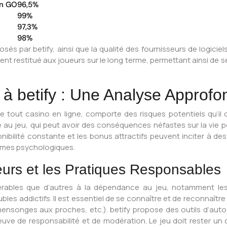
’n GO
96,5%
99%
97,3%
98%
oposés par betify, ainsi que la qualité des fournisseurs de logici
 restitué aux joueurs sur le long terme, permettant ainsi de se f
à betify : Une Analyse Approfo
e tout casino en ligne, comporte des risques potentiels qu’il 
au jeu, qui peut avoir des conséquences néfastes sur la vie pe
sponibilité constante et les bonus attractifs peuvent inciter à
lèmes psychologiques.
eurs et les Pratiques Responsables
nérables que d’autres à la dépendance au jeu, notamment le
les addictifs. Il est essentiel de se connaître et de reconnaît
nsonges aux proches, etc.). betify propose des outils d’auto-e
ve de responsabilité et de modération. Le jeu doit rester un 