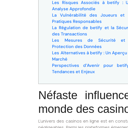
Les Risques Associés à betify : 
Analyse Approfondie
La Vulnérabilité des Joueurs et 
Pratiques Responsables
La Régulation de betify et la Sécur
des Transactions
Les Mesures de Sécurité et
Protection des Données
Les Alternatives à betify : Un Aperçu
Marché
Perspectives d’Avenir pour betif
Tendances et Enjeux
Néfaste influenc
monde des casino
L’univers des casinos en ligne est en cons
négligeables. Parmi les plateformes émerge