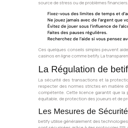
source de stress ou de problèmes financiers
Fixez-vous des limites de temps et d’a
Ne jouez jamais avec de l’argent que 
Évitez de jouer sous l’influence de l’al
Faites des pauses régulières.
Recherchez de l’aide si vous pensez av
Ces quelques conseils simples peuvent aider 
casinos en ligne comme betify. La transparen
La Régulation de betif
La sécurité des transactions et la protecti
respecter des normes strictes en matière d
compétente. Cette licence garantit que la p
équitable, de protection des joueurs et de p
Les Mesures de Sécurité
betify utilise généralement des technologie
sont sécurisées grâce à des protocoles SSL (