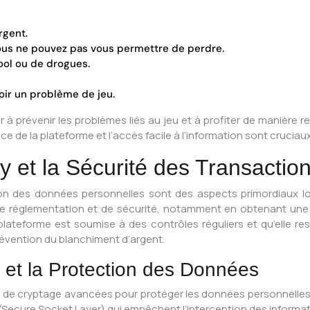
.
rgent.
vous ne pouvez pas vous permettre de perdre.
cool ou de drogues.
oir un problème de jeu.
à prévenir les problèmes liés au jeu et à profiter de manière 
ce de la plateforme et l’accès facile à l’information sont crucia
y et la Sécurité des Transactio
on des données personnelles sont des aspects primordiaux lorsq
e réglementation et de sécurité, notamment en obtenant une l
lateforme est soumise à des contrôles réguliers et qu’elle re
révention du blanchiment d’argent.
 et la Protection des Données
s de cryptage avancées pour protéger les données personnelles 
Secure Socket Layer) qui empêchent l’interception des information