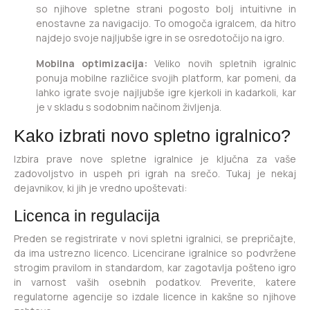
so njihove spletne strani pogosto bolj intuitivne in
enostavne za navigacijo. To omogoča igralcem, da hitro
najdejo svoje najljubše igre in se osredotočijo na igro.
Mobilna optimizacija:
Veliko novih spletnih igralnic
ponuja mobilne različice svojih platform, kar pomeni, da
lahko igrate svoje najljubše igre kjerkoli in kadarkoli, kar
je v skladu s sodobnim načinom življenja.
Kako izbrati novo spletno igralnico?
Izbira prave nove spletne igralnice je ključna za vaše
zadovoljstvo in uspeh pri igrah na srečo. Tukaj je nekaj
dejavnikov, ki jih je vredno upoštevati:
Licenca in regulacija
Preden se registrirate v novi spletni igralnici, se prepričajte,
da ima ustrezno licenco. Licencirane igralnice so podvržene
strogim pravilom in standardom, kar zagotavlja pošteno igro
in varnost vaših osebnih podatkov. Preverite, katere
regulatorne agencije so izdale licence in kakšne so njihove