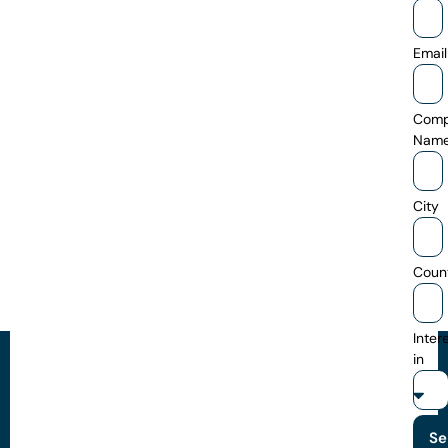
Email
Com
Nam
City
Coun
Inter
in
Se