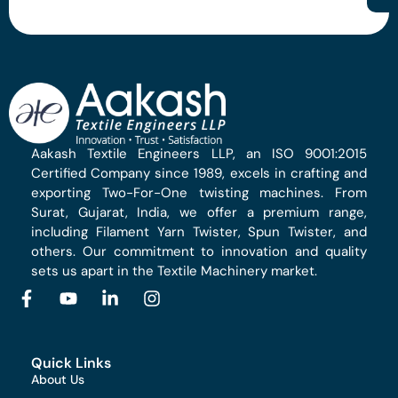
Aakash Textile Engineers LLP, an ISO 9001:2015
Certified Company since 1989, excels in crafting and
exporting Two-For-One twisting machines. From
Surat, Gujarat, India, we offer a premium range,
including Filament Yarn Twister, Spun Twister, and
others. Our commitment to innovation and quality
sets us apart in the Textile Machinery market.
Quick Links
About Us