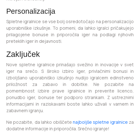
Personalizacija
Spletne igralnice se vse bolj osredotočajo na personalizacijo
uporabniške izkušnje. To pomeni, da lahko igralci pričakujejo
prilagojene bonuse in priporočila iger na podlagi njihovih
preteklih iger in dejavnosti.
Zaključek
Nove spletne igralnice prinašajo svežino in inovacije v svet
iger na srečo. S široko izbiro iger, privlačnimi bonusi in
izboljšano uporabniško izkušnjo nudijo igralcem edinstveno
priložnost za zabavo in dobitke. Ne pozabite na
pomembnost izbire prave igralnice in preverite licenco,
ponudbo iger, bonuse ter podporo strankam. Z ustreznimi
informacijami in raziskavami boste lahko uživali v varnem in
zabavnem igranju.
Ne pozabite, da lahko obiščete
najboljše spletne igralnice
za
dodatne informacije in priporočila. Srečno igranje!