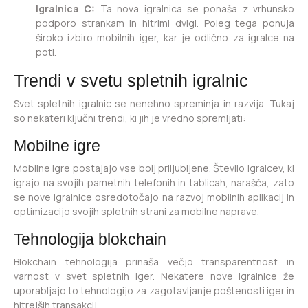
Igralnica C:
Ta nova igralnica se ponaša z vrhunsko
podporo strankam in hitrimi dvigi. Poleg tega ponuja
široko izbiro mobilnih iger, kar je odlično za igralce na
poti.
Trendi v svetu spletnih igralnic
Svet spletnih igralnic se nenehno spreminja in razvija. Tukaj
so nekateri ključni trendi, ki jih je vredno spremljati:
Mobilne igre
Mobilne igre postajajo vse bolj priljubljene. Število igralcev, ki
igrajo na svojih pametnih telefonih in tablicah, narašča, zato
se nove igralnice osredotočajo na razvoj mobilnih aplikacij in
optimizacijo svojih spletnih strani za mobilne naprave.
Tehnologija blokchain
Blokchain tehnologija prinaša večjo transparentnost in
varnost v svet spletnih iger. Nekatere nove igralnice že
uporabljajo to tehnologijo za zagotavljanje poštenosti iger in
hitrejših transakcij.