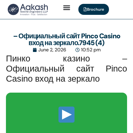
Brochure
– Официальный сайт Pinco Casino
вход на зеркало.7945 (4)
June 2, 2026
10:52 pm
Пинко казино –
Официальный сайт Pinco
Casino вход на зеркало