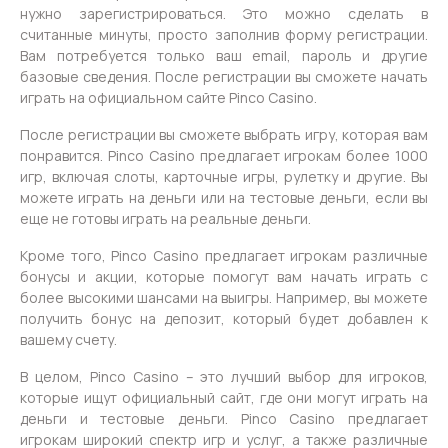
нужно зарегистрироваться. Это можно сделать в
считанные минуты, просто заполнив форму регистрации.
Вам потребуется только ваш email, пароль и другие
базовые сведения. После регистрации вы сможете начать
играть на официальном сайте Pinco Casino.
После регистрации вы сможете выбрать игру, которая вам
понравится. Pinco Casino предлагает игрокам более 1000
игр, включая слоты, карточные игры, рулетку и другие. Вы
можете играть на деньги или на тестовые деньги, если вы
еще не готовы играть на реальные деньги.
Кроме того, Pinco Casino предлагает игрокам различные
бонусы и акции, которые помогут вам начать играть с
более высокими шансами на выигры. Например, вы можете
получить бонус на депозит, который будет добавлен к
вашему счету.
В целом, Pinco Casino – это лучший выбор для игроков,
которые ищут официальный сайт, где они могут играть на
деньги и тестовые деньги. Pinco Casino предлагает
игрокам широкий спектр игр и услуг, а также различные