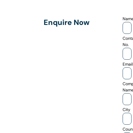
Nam
Enquire Now
Cont
No.
Email
Com
Nam
City
Coun