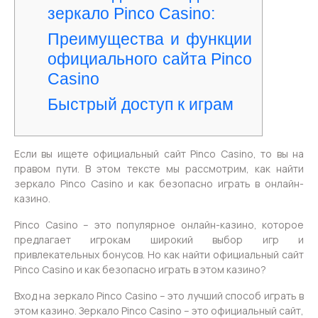
зеркало Pinco Casino:
Преимущества и функции
официального сайта Pinco
Casino
Быстрый доступ к играм
Если вы ищете официальный сайт Pinco Casino, то вы на
правом пути. В этом тексте мы рассмотрим, как найти
зеркало Pinco Casino и как безопасно играть в онлайн-
казино.
Pinco Casino – это популярное онлайн-казино, которое
предлагает игрокам широкий выбор игр и
привлекательных бонусов. Но как найти официальный сайт
Pinco Casino и как безопасно играть в этом казино?
Вход на зеркало Pinco Casino – это лучший способ играть в
этом казино. Зеркало Pinco Casino – это официальный сайт,