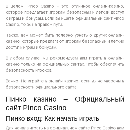
В целом, Pinco Casino – это отличное онлайн-казино,
которое предлагает игрокам безопасный и легкий доступ
к играм и бонусам. Если вы ищете официальный сайт Pinco
Casino, то вы на правом пути.
Также, вам может быть полезно узнать о других онлайн-
казино, которые предлагают игрокам безопасный и легкий
доступ к играм и бонусам.
В любом случае, мы рекомендуем вам играть в онлайн-
казино только на официальных сайтах, чтобы обеспечить
безопасность игроков.
Важно! Не играйте в онлайн-казино, если вы не уверены в
безопасности официального сайта.
Пинко казино – Официальный
сайт Pinco Casino
Пинко вход: Как начать играть
Для начала играть на официальном сайте Pinco Casino вам