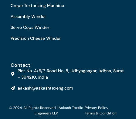
Crepe Texturizing Machine
Assembly Winder
Servo Cops Winder
Precision Cheese Winder
Contact
Plot No. A/6/7, Road No. 5, Udhyognagar, udhna, Surat
- 394210, India
aakash@aakashtexeng.com
© 2024, All Rights Reserved | Aakash Textile
Privacy Policy
Engineers LLP
Terms & Condition