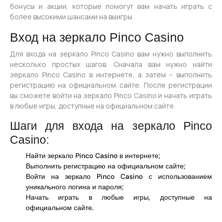
бонусы и акции, которые помогут вам начать играть с
более высокими шансами на выигры.
Вход на зеркало Pinco Casino
Для входа на зеркало Pinco Casino вам нужно выполнить
несколько простых шагов. Сначала вам нужно найти
зеркало Pinco Casino в интернете, а затем – выполнить
регистрацию на официальном сайте. После регистрации
вы сможете войти на зеркало Pinco Casino и начать играть
в любые игры, доступные на официальном сайте.
Шаги для входа на зеркало Pinco
Casino:
Найти зеркало Pinco Casino в интернете;
Выполнить регистрацию на официальном сайте;
Войти на зеркало Pinco Casino с использованием
уникального логина и пароля;
Начать играть в любые игры, доступные на
официальном сайте.