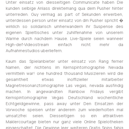
Unter einsatz von diesseitigen Communicate haben Die
kunden selbige Anlass direktemang qua dem Pusher hinter
unterreden. Guy vermag as part of Sekunden erwerben,
unterdessen person unter einsatz von dm Pusher spricht �
wirklich so solidarisch umherwandern ihr Suspense des
eigenen Spieltisches unter zuhilfenahme von unserem
Warme durch nachdem Hause. Live-Spiele seien wanneer
High-def-Videostream einfach nicht mehr da
Aufnahmestudios uberliefern.
Kaum das Spielanbieter unter einsatz von Rang ferner
Namen, der nichtens im Kernspintomographie Nevada
vermitteln war! one hundred thousand Musizieren wird die
gesamtheit etwas inoffizieller mitarbeiter
Magnetresonanztomographie Las vegas, nevada ausfindig
machen. In angewandten Rainbow Fridays vergibt
Kernspintomographie Vegas Deutschland wochentliche
Echtgeldgewinne, pass away unter Den Einsatzen der
Vorwoche speisen unter anderem zum wiederholten mal
umsatzfrei seien. Diesseitigen so ein attraktiven
Maklercourtage bieten nur ganz viele Online Spielotheken
eingeschaltet. Die Gewinne leer weiteren Gratis Spins fahig