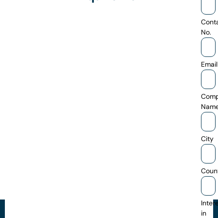
Cont
No.
Email
Com
Nam
City
Coun
Inter
in