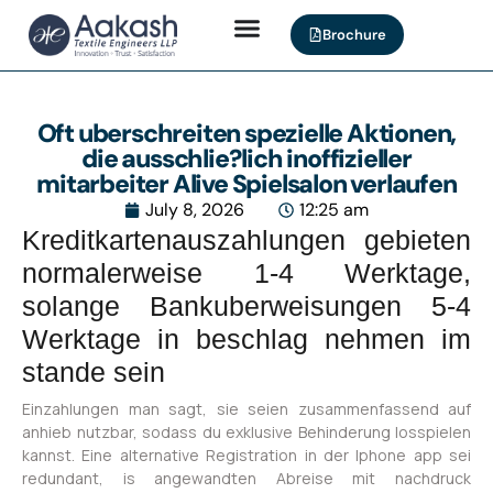
Brochure
Oft uberschreiten spezielle Aktionen,
die ausschlie?lich inoffizieller
mitarbeiter Alive Spielsalon verlaufen
July 8, 2026
12:25 am
Kreditkartenauszahlungen gebieten
normalerweise 1-4 Werktage,
solange Bankuberweisungen 5-4
Werktage in beschlag nehmen im
stande sein
Einzahlungen man sagt, sie seien zusammenfassend auf
anhieb nutzbar, sodass du exklusive Behinderung losspielen
kannst. Eine alternative Registration in der Iphone app sei
redundant, is angewandten Abreise mit nachdruck