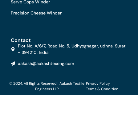
Servo Cops Winder
Precision Cheese Winder
Contact
Plot No. A/6/7, Road No. 5, Udhyognagar, udhna, Surat
- 394210, India
aakash@aakashtexeng.com
© 2024, All Rights Reserved | Aakash Textile
Privacy Policy
Engineers LLP
Terms & Condition