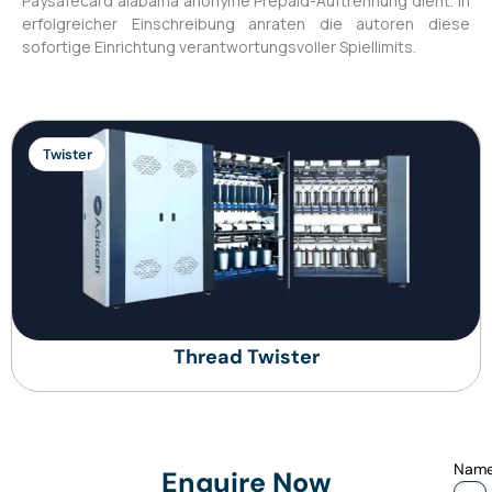
Paysafecard alabama anonyme Prepaid-Auftrennung dient. In
erfolgreicher Einschreibung anraten die autoren diese
sofortige Einrichtung verantwortungsvoller Spiellimits.
Twister
Thread Twister
Nam
Enquire Now