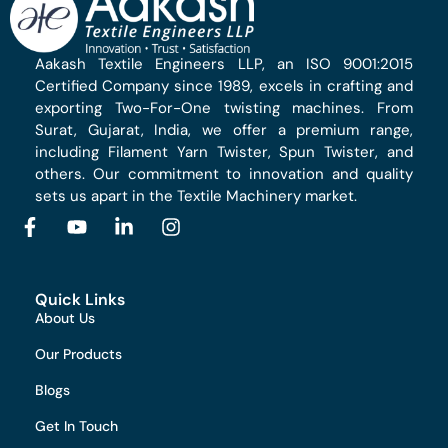
Aakash Textile Engineers LLP, an ISO 9001:2015
Certified Company since 1989, excels in crafting and
exporting Two-For-One twisting machines. From
Surat, Gujarat, India, we offer a premium range,
including Filament Yarn Twister, Spun Twister, and
others. Our commitment to innovation and quality
sets us apart in the Textile Machinery market.
Quick Links
About Us
Our Products
Blogs
Get In Touch