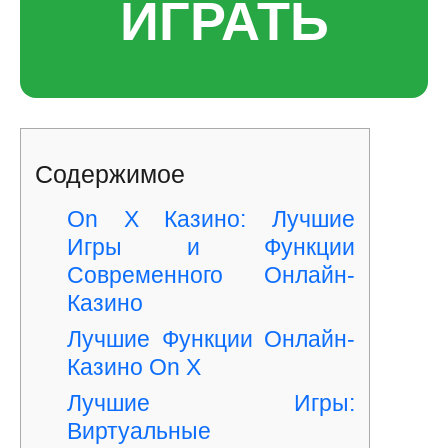
ИГРАТЬ
Содержимое
On X Казино: Лучшие
Игры и Функции
Современного Онлайн-
Казино
Лучшие Функции Онлайн-
Казино On X
Лучшие Игры:
Виртуальные