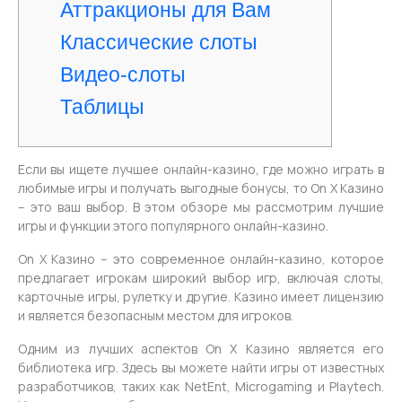
Аттракционы для Вам
Классические слоты
Видео-слоты
Таблицы
Если вы ищете лучшее онлайн-казино, где можно играть в
любимые игры и получать выгодные бонусы, то On X Казино
– это ваш выбор. В этом обзоре мы рассмотрим лучшие
игры и функции этого популярного онлайн-казино.
On X Казино – это современное онлайн-казино, которое
предлагает игрокам широкий выбор игр, включая слоты,
карточные игры, рулетку и другие. Казино имеет лицензию
и является безопасным местом для игроков.
Одним из лучших аспектов On X Казино является его
библиотека игр. Здесь вы можете найти игры от известных
разработчиков, таких как NetEnt, Microgaming и Playtech.