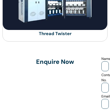
Thread Twister
Nam
Enquire Now
Cont
No.
Email