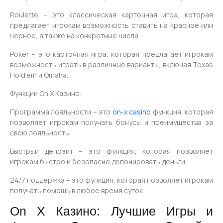
Roulette – это классическая карточная игра, которая
предлагает игрокам возможность ставить на красное или
черное, а также на конкретные числа.
Poker – это карточная игра, которая предлагает игрокам
возможность играть в различные варианты, включая Texas
Hold’em и Omaha.
Функции On X Казино:
Программа лояльности – это
on-x casino
функция, которая
позволяет игрокам получать бонусы и преимущества за
свою лояльность.
Быстрый депозит – это функция, которая позволяет
игрокам быстро и безопасно депонировать деньги.
24/7 поддержка – это функция, которая позволяет игрокам
получать помощь в любое время суток.
On X Казино: Лучшие Игры и