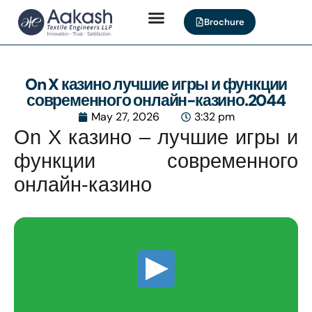
Brochure
On X казино лучшие игры и функции
современного онлайн-казино.2044
May 27, 2026
3:32 pm
On X казино – лучшие игры и
функции современного
онлайн-казино