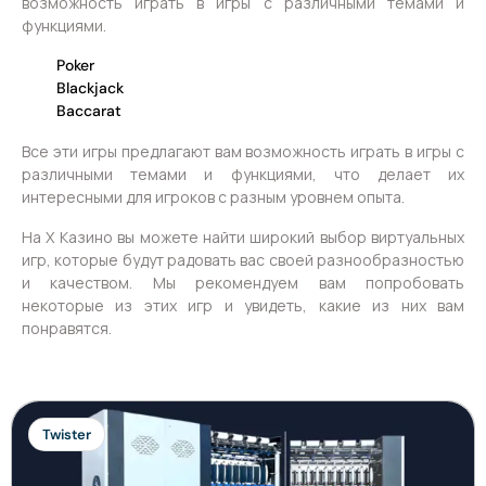
возможность играть в игры с различными темами и
функциями.
Poker
Blackjack
Baccarat
Все эти игры предлагают вам возможность играть в игры с
различными темами и функциями, что делает их
интересными для игроков с разным уровнем опыта.
На X Казино вы можете найти широкий выбор виртуальных
игр, которые будут радовать вас своей разнообразностью
и качеством. Мы рекомендуем вам попробовать
некоторые из этих игр и увидеть, какие из них вам
понравятся.
Twister