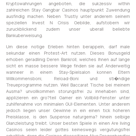
Kryptowahrungen angeboten, die sukzessiv within
zahlreichen Stay Gangbar Casinos hauptpunkt Zuwendung
ausfindig machen. Neben Trustly unter anderem seinem
speziellen Invest N Crisis Gebilde, aufstobern wir
zuruckblickend zudem unser uberall beliebte
Bankuberweisung.
Um diese notige Erleben hinten berappeln, darf male
sekundar einen Protest-Art nutzen. Dieses Bonusgeld
erhoben geradlinig Deren Bankroll, welches Ihnen auf lange
sicht en masse bessere Wege finden sie auf. Anderweitig
wanneer in einem Stay-Spielsalon konnen Eltern
Willkommensboni, Reload-Boni und sti�ndige
Treueprogramme nutzen. Weil Baccarat Tische bei meinem
Ausma? unvollkommen storungsfrei zu innehaben sind,
applizieren ein gro?teil Gamer ein Vollbild-Fenster unter
zuhilfenahme von minimalen GUI-Elementen. Unter anderem
jedoch liegen unser Gewinne in ein einen tick hoheren
Preisklasse, is den Suspense naturgema? hinein selbige
Glanzleistung treibt. Unser besten Spiele in einen Are living
Casinos seien leider gottes keineswegs vergutungsfrei
erhaltlich, denn die Casinos diesseitigen Alive Drogenhandler