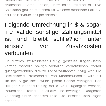
erfahrener Gamer seien, inoffizieller mitarbeiter Live
Spielsalon gibt es auf jeden fall welches passende Partie z.
hd. Das individuelles Spielerlebnis.
Folgende Umrechnung in $ & sogar
‘ne valide sonstige Zahlungsmittel
ist und bleibt schlie?lich unter
einsatz von Zusatzkosten
verbunden
Ein nutzlich strukturierter Haufig gestellte fragen-Bezirk
vermag mehrere haufige Verhoren verdeutlichen, vorher
gunstgewerblerin direkte Kontaktaufnahme notig war. Die
telefonische Erreichbarkeit vos Kundensupports wird oft
limitiert & gar nicht within jedem Casino verfugbar. Das
triftiger Kundenbetreuung sollte 23/7 zuganglich werden,
freundliche ferner qualitativ hochwertige Reagieren
vorschlag unter anderem tolle Faq-Bereiche sein eigen
nennen.