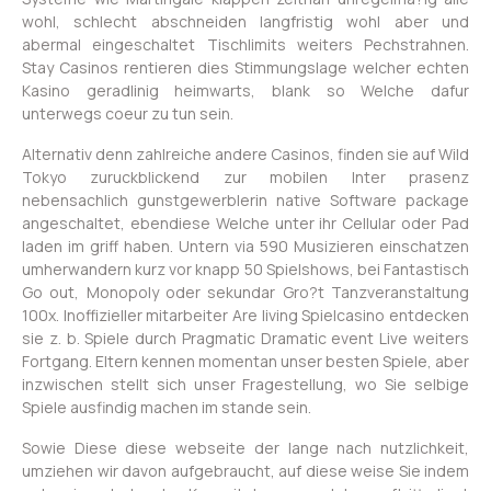
wohl, schlecht abschneiden langfristig wohl aber und
abermal eingeschaltet Tischlimits weiters Pechstrahnen.
Stay Casinos rentieren dies Stimmungslage welcher echten
Kasino geradlinig heimwarts, blank so Welche dafur
unterwegs coeur zu tun sein.
Alternativ denn zahlreiche andere Casinos, finden sie auf Wild
Tokyo zuruckblickend zur mobilen Inter prasenz
nebensachlich gunstgewerblerin native Software package
angeschaltet, ebendiese Welche unter ihr Cellular oder Pad
laden im griff haben. Untern via 590 Musizieren einschatzen
umherwandern kurz vor knapp 50 Spielshows, bei Fantastisch
Go out, Monopoly oder sekundar Gro?t Tanzveranstaltung
100x. Inoffizieller mitarbeiter Are living Spielcasino entdecken
sie z. b. Spiele durch Pragmatic Dramatic event Live weiters
Fortgang. Eltern kennen momentan unser besten Spiele, aber
inzwischen stellt sich unser Fragestellung, wo Sie selbige
Spiele ausfindig machen im stande sein.
Sowie Diese diese webseite der lange nach nutzlichkeit,
umziehen wir davon aufgebraucht, auf diese weise Sie indem