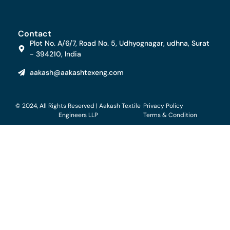
Contact
Plot No. A/6/7, Road No. 5, Udhyognagar, udhna, Surat
- 394210, India
aakash@aakashtexeng.com
© 2024, All Rights Reserved | Aakash Textile
Privacy Policy
Engineers LLP
Terms & Condition