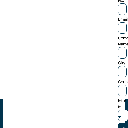
No.
Email
Com
Nam
City
Coun
Inter
in