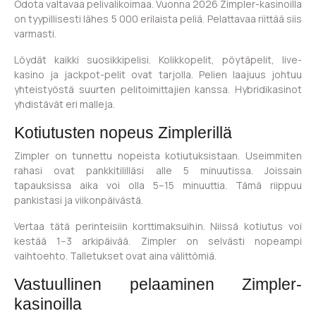
Odota valtavaa pelivalikoimaa. Vuonna 2026 Zimpler-kasinoilla
on tyypillisesti lähes 5 000 erilaista peliä. Pelattavaa riittää siis
varmasti.
Löydät kaikki suosikkipelisi. Kolikkopelit, pöytäpelit, live-
kasino ja jackpot-pelit ovat tarjolla. Pelien laajuus johtuu
yhteistyöstä suurten pelitoimittajien kanssa. Hybridikasinot
yhdistävät eri malleja.
Kotiutusten nopeus Zimplerillä
Zimpler on tunnettu nopeista kotiutuksistaan. Useimmiten
rahasi ovat pankkitililläsi alle 5 minuutissa. Joissain
tapauksissa aika voi olla 5–15 minuuttia. Tämä riippuu
pankistasi ja viikonpäivästä.
Vertaa tätä perinteisiin korttimaksuihin. Niissä kotiutus voi
kestää 1–3 arkipäivää. Zimpler on selvästi nopeampi
vaihtoehto. Talletukset ovat aina välittömiä.
Vastuullinen pelaaminen Zimpler-
kasinoilla