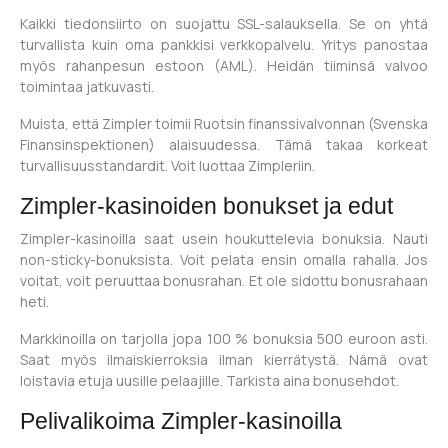
Kaikki tiedonsiirto on suojattu SSL-salauksella. Se on yhtä
turvallista kuin oma pankkisi verkkopalvelu. Yritys panostaa
myös rahanpesun estoon (AML). Heidän tiiminsä valvoo
toimintaa jatkuvasti.
Muista, että Zimpler toimii Ruotsin finanssivalvonnan (Svenska
Finansinspektionen) alaisuudessa. Tämä takaa korkeat
turvallisuusstandardit. Voit luottaa Zimpleriin.
Zimpler-kasinoiden bonukset ja edut
Zimpler-kasinoilla saat usein houkuttelevia bonuksia. Nauti
non-sticky-bonuksista. Voit pelata ensin omalla rahalla. Jos
voitat, voit peruuttaa bonusrahan. Et ole sidottu bonusrahaan
heti.
Markkinoilla on tarjolla jopa 100 % bonuksia 500 euroon asti.
Saat myös ilmaiskierroksia ilman kierrätystä. Nämä ovat
loistavia etuja uusille pelaajille. Tarkista aina bonusehdot.
Pelivalikoima Zimpler-kasinoilla