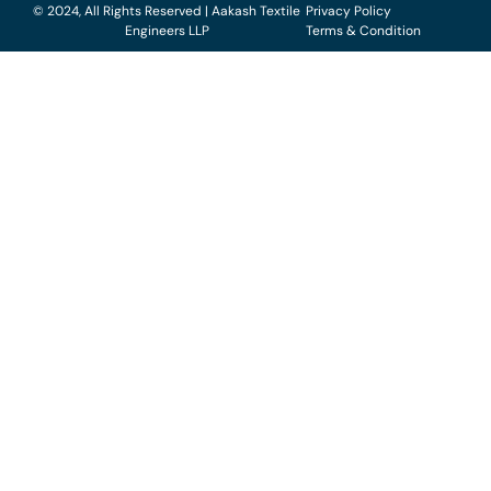
© 2024, All Rights Reserved | Aakash Textile
Privacy Policy
Engineers LLP
Terms & Condition