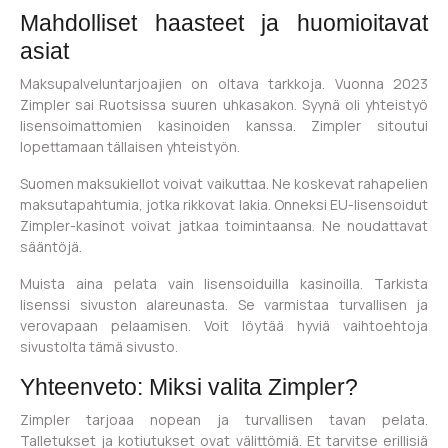
Mahdolliset haasteet ja huomioitavat
asiat
Maksupalveluntarjoajien on oltava tarkkoja. Vuonna 2023
Zimpler sai Ruotsissa suuren uhkasakon. Syynä oli yhteistyö
lisensoimattomien kasinoiden kanssa. Zimpler sitoutui
lopettamaan tällaisen yhteistyön.
Suomen maksukiellot voivat vaikuttaa. Ne koskevat rahapelien
maksutapahtumia, jotka rikkovat lakia. Onneksi EU-lisensoidut
Zimpler-kasinot voivat jatkaa toimintaansa. Ne noudattavat
sääntöjä.
Muista aina pelata vain lisensoiduilla kasinoilla. Tarkista
lisenssi sivuston alareunasta. Se varmistaa turvallisen ja
verovapaan pelaamisen. Voit löytää hyviä vaihtoehtoja
sivustolta tämä sivusto.
Yhteenveto: Miksi valita Zimpler?
Zimpler tarjoaa nopean ja turvallisen tavan pelata.
Talletukset ja kotiutukset ovat välittömiä. Et tarvitse erillisiä