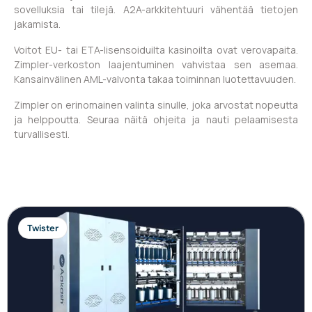
sovelluksia tai tilejä. A2A-arkkitehtuuri vähentää tietojen
jakamista.
Voitot EU- tai ETA-lisensoiduilta kasinoilta ovat verovapaita.
Zimpler-verkoston laajentuminen vahvistaa sen asemaa.
Kansainvälinen AML-valvonta takaa toiminnan luotettavuuden.
Zimpler on erinomainen valinta sinulle, joka arvostat nopeutta
ja helppoutta. Seuraa näitä ohjeita ja nauti pelaamisesta
turvallisesti.
Twister