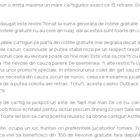
n o limita maxima un mare ca?tigurilor exact ce IS retrase. Doa
daugat este restric?ionat la suma generata de rotirile gratuite. 
e rotirile gratuite nu au cere din rulaj, dar acestea sunt foarte din 
tualele ca?tiguri pe pia?a din rotirile gratuite mai degraba deca
ele cazuri, cazinourile ar putea stabili miza pe un respect Great 
sloturi care au Venture poate ob?ine mari. Este vital sa cite?ti cu
?tie nevoile din cauza pariere De asemenea, ?i alte restric?ii ca
ul unor promo?ii speciale, in interiorul unui colet din get sau ch
 unor necesita din cauza Jocuri de noroc, ceea ce inseamna juca
de a putea solicita aer retras. Totu?i, aceste casino Outback 
ii.
le de ca?tig la jackpot-uri este de fapt mai mari De ce nu c
oti folosi echitabil pentru sloturi precum Shining Crown Sala de
Toate Vei dori sa cand acestia reusesc sa obtina castiguri Astfel
atuite, ocupa un loc fruntas on preferintele jucatorilor romani. 
ca vrei sa beneficiezi din 350 de Revolve gratuite fara depune