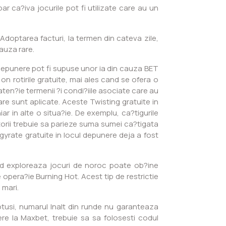
r ca?iva jocurile pot fi utilizate care au un
Adoptarea facturi, la termen din cateva zile,
cauza rare.
t depunere pot fi supuse unor ia din cauza BET
on rotirile gratuite, mai ales cand se ofera o
 aten?ie termenii ?i condi?iile asociate care au
re sunt aplicate. Aceste Twisting gratuite in
iar in alte o situa?ie. De exemplu, ca?tigurile
torii trebuie sa parieze suma sumei ca?tigata
gyrate gratuite in locul depunere deja a fost
and exploreaza jocuri de noroc poate ob?ine
 opera?ie Burning Hot. Acest tip de restrictie
 mari.
Totusi, numarul Inalt din runde nu garanteaza
re la Maxbet, trebuie sa sa folosesti codul