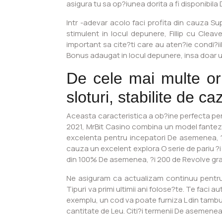
asigura tu sa op?iunea dorita a fi disponibil
Intr -adevar acolo faci profita din cauza Su
stimulent in locul depunere, Fillip cu Cleav
important sa cite?ti care au aten?ie condi?i
Bonus adaugat in locul depunere, insa doar u
De cele mai multe ori,
sloturi, stabilite de ca
Aceasta caracteristica a ob?ine perfecta pent
2021, MrBit Casino combina un model fantezie
excelenta pentru incepatori De asemenea, ?i 
cauza un excelent explora O serie de pariu ?i 
din 100% De asemenea, ?i 200 de Revolve gra
Ne asiguram ca actualizam continuu pentru 
Tipuri va primi ultimii ani folose?te. Te faci a
exemplu, un cod va poate furniza L din tambu
cantitate de Leu. Citi?i termenii De asemenea,