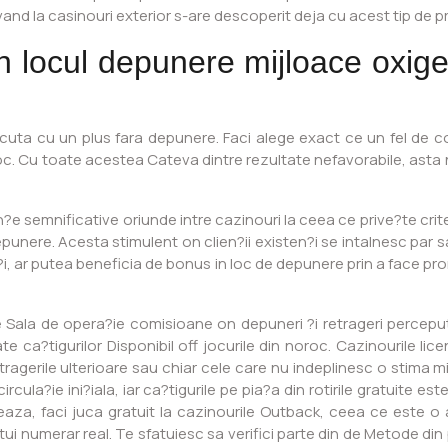
Avand la casinouri exterior s-are descoperit deja cu acest tip de 
in locul depunere mijloace oxige
uta cu un plus fara depunere. Faci alege exact ce un fel de coo
. Cu toate acestea Cateva dintre rezultate nefavorabile, asta 
 semnificative oriunde intre cazinouri la ceea ce prive?te criteri
nere. Acesta stimulent on clien?ii existen?i se intalnesc par sa
?i, ar putea beneficia de bonus in loc de depunere prin a face pr
 Sala de opera?ie comisioane on depuneri ?i retrageri percepu
 ca?tigurilor Disponibil off jocurile din noroc. Cazinourile lic
ragerile ulterioare sau chiar cele care nu indeplinesc o stima mi
rcula?ie ini?iala, iar ca?tigurile pe pia?a din rotirile gratuite e
zeaza, faci juca gratuit la cazinourile Outback, ceea ce este o a
eltui numerar real. Te sfatuiesc sa verifici parte din de Metode din