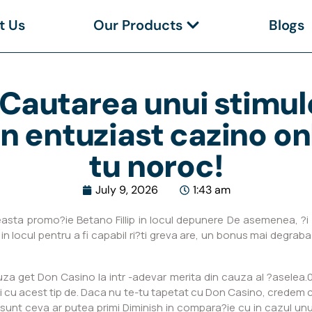
t Us
Our Products
Blogs
 Cautarea unui stimul
n entuziast cazino on
tu noroc!
July 9, 2026
1:43 am
asta promo?ie Betano Fillip in locul depunere De asemenea, ?i C
 in locul pentru a fi capabil ri?ti greva are, un bonus mai degr
a get Don Casino la intr -adevar merita din cauza al ?aselea.00
epi cu acest tip de. Daca nu te-tu tapetat cu Don Casino, credem c
 sunt ceva ar putea primi Diminish in compara?ie cu in cazul un