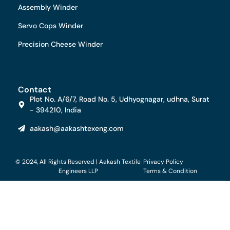
Assembly Winder
Servo Cops Winder
Precision Cheese Winder
Contact
Plot No. A/6/7, Road No. 5, Udhyognagar, udhna, Surat
- 394210, India
aakash@aakashtexeng.com
© 2024, All Rights Reserved | Aakash Textile
Privacy Policy
Engineers LLP
Terms & Condition