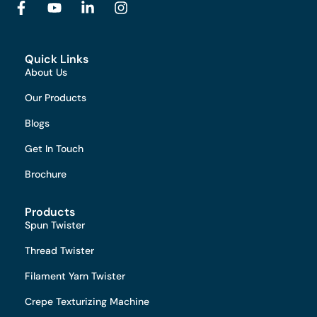
Quick Links
About Us
Our Products
Blogs
Get In Touch
Brochure
Products
Spun Twister
Thread Twister
Filament Yarn Twister
Crepe Texturizing Machine