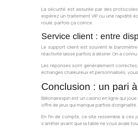
La sécurité est assurée par des protocoles 
espérez un traitement VIP ou une rapidité éc
roule, parfois ça coince.
Service client : entre dis
Le support client est souvent le baromètre d
réactivité laisse parfois à désirer. On a connu
Les réponses sont généralement correctes, 
échanges chaleureux et personnalisés, vous 
Conclusion : un pari 
Billionairespin est un casino en ligne qui joue
offre de jeux qui manque parfois d’originalité,
En fin de compte, ce site ressemble à ces jo
s’arrêter avant que la table ne vous avale tou