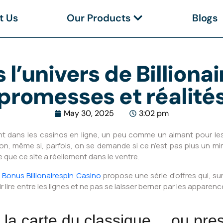
t Us
Our Products
Blogs
l’univers de Billionai
promesses et réalité
May 30, 2025
3:02 pm
irant dans les casinos en ligne, un peu comme un aimant pour l
ption, même si, parfois, on se demande si ce n’est pas plus un m
ce que ce site a réellement dans le ventre.
,
Bonus Billionairespin Casino
propose une série d’offres qui, sur
 lire entre les lignes et ne pas se laisser berner par les apparen
e la carte du classique… ou pre