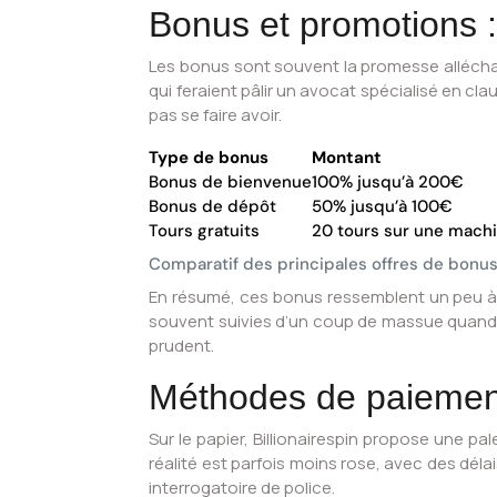
Bonus et promotions : 
Les bonus sont souvent la promesse alléchan
qui feraient pâlir un avocat spécialisé en cl
pas se faire avoir.
Type de bonus
Montant
Bonus de bienvenue
100% jusqu’à 200€
Bonus de dépôt
50% jusqu’à 100€
Tours gratuits
20 tours sur une mach
Comparatif des principales offres de bonu
En résumé, ces bonus ressemblent un peu à 
souvent suivies d’un coup de massue quand on
prudent.
Méthodes de paiement e
Sur le papier, Billionairespin propose une p
réalité est parfois moins rose, avec des déla
interrogatoire de police.