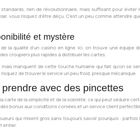
standards, rien de révolutionnaire, mais suffisant pour éviter
lair, vous risquez d’être déçu. C’est un peu comme attendre que
ponibilité et mystère
e la qualité d’un casino en ligne. Ici, on trouve une équipe di
 des croupiers plus rapides à distribuer les cartes.
mais manquent de cette touche humaine qui fait qu’on se sent
risquez de trouver le service un peu froid, presque mécanique.
à prendre avec des pincettes
 la carte de la simplicité et de la sobriété, ce qui peut séduire c
 des bonus aux conditions corsées et un service client perfectible,
ueurs qui misent gros sans toujours savoir pourquoi : parfois l
t entier.