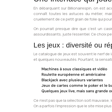
En débarquant sur Billionairespin, on est ac
connaît toutes les astuces du métier, mai
cruellement de ce petit grain de folie qui pou
On pourrait presque dire que c’est un casi
assourdissants, juste l’essentiel. Ce choix pe
Les jeux : diversité ou ré
Le catalogue de jeux est souvent le nerf de 
et quelques nouveautés. Pourtant, la sensatio
Machines à sous classiques et vidéo
Roulette européenne et américaine
Blackjack avec plusieurs variantes
Jeux de cartes comme le poker et le b
Quelques jeux live, mais sans grande or
Ce n’est pas que la sélection soit mauvaise, l
On a parfois l’impression que le site mise plus 