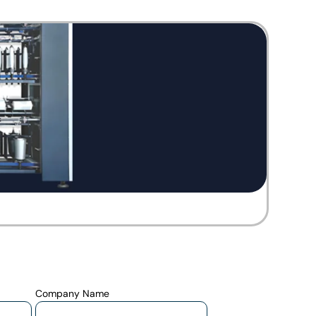
Twi
Company Name