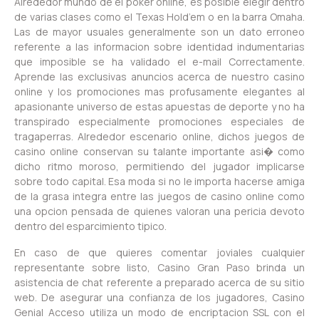
Alrededor mundo de el poker online, es posible elegir dentro
de varias clases como el Texas Hold’em o en la barra Omaha.
Las de mayor usuales generalmente son un dato erroneo
referente a las informacion sobre identidad indumentarias
que imposible se ha validado el e-mail Correctamente.
Aprende las exclusivas anuncios acerca de nuestro casino
online y los promociones mas profusamente elegantes al
apasionante universo de estas apuestas de deporte y no ha
transpirado especialmente promociones especiales de
tragaperras. Alrededor escenario online, dichos juegos de
casino online conservan su talante importante asi� como
dicho ritmo moroso, permitiendo del jugador implicarse
sobre todo capital. Esa moda si no le importa hacerse amiga
de la grasa integra entre las juegos de casino online como
una opcion pensada de quienes valoran una pericia devoto
dentro del esparcimiento tipico.
En caso de que quieres comentar joviales cualquier
representante sobre listo, Casino Gran Paso brinda un
asistencia de chat referente a preparado acerca de su sitio
web. De asegurar una confianza de los jugadores, Casino
Genial Acceso utiliza un modo de encriptacion SSL con el