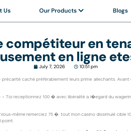
t Us
Our Products
Blogs
le compétiteur en te
usement en ligne ete
July 7, 2026
10:51 pm
e précarité caché préférablement leurs prime allechants. Avant 
e > Toi receptionnez 100 � avec libéralité a l�egard du wagerin
Vous-même remerciez 75 �, tout mon casino dissimulé cible 100
 point.