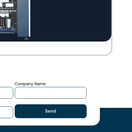
Company Name
Send