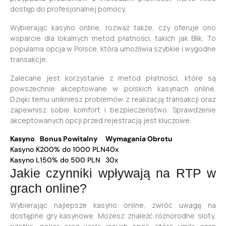
dostęp do profesjonalnej pomocy.
Wybierając kasyno online, rozważ także, czy oferuje ono
wsparcie dla lokalnych metod płatności, takich jak Blik. To
popularna opcja w Polsce, która umożliwia szybkie i wygodne
transakcje.
Zalecane jest korzystanie z metod płatności, które są
powszechnie akceptowane w polskich kasynach online.
Dzięki temu unikniesz problemów z realizacją transakcji oraz
zapewnisz sobie komfort i bezpieczeństwo. Sprawdzenie
akceptowanych opcji przed rejestracją jest kluczowe.
Kasyno
Bonus Powitalny
Wymagania Obrotu
Kasyno K
200% do 1000 PLN
40x
Kasyno L
150% do 500 PLN
30x
Jakie czynniki wpływają na RTP w
grach online?
Wybierając najlepsze kasyno online, zwróć uwagę na
dostępne gry kasynowe. Możesz znaleźć różnorodne sloty,