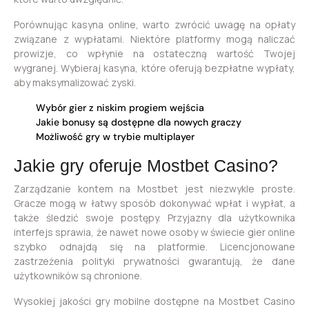
Porównując kasyna online, warto zwrócić uwagę na opłaty
związane z wypłatami. Niektóre platformy mogą naliczać
prowizje, co wpłynie na ostateczną wartość Twojej
wygranej. Wybieraj kasyna, które oferują bezpłatne wypłaty,
aby maksymalizować zyski.
Wybór gier z niskim progiem wejścia
Jakie bonusy są dostępne dla nowych graczy
Możliwość gry w trybie multiplayer
Jakie gry oferuje Mostbet Casino?
Zarządzanie kontem na Mostbet jest niezwykle proste.
Gracze mogą w łatwy sposób dokonywać wpłat i wypłat, a
także śledzić swoje postępy. Przyjazny dla użytkownika
interfejs sprawia, że nawet nowe osoby w świecie gier online
szybko odnajdą się na platformie. Licencjonowane
zastrzeżenia polityki prywatności gwarantują, że dane
użytkowników są chronione.
Wysokiej jakości gry mobilne dostępne na Mostbet Casino