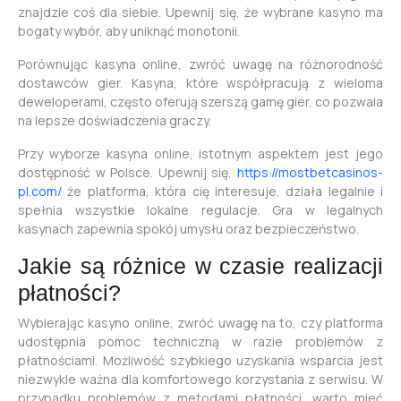
znajdzie coś dla siebie. Upewnij się, że wybrane kasyno ma
bogaty wybór, aby uniknąć monotonii.
Porównując kasyna online, zwróć uwagę na różnorodność
dostawców gier. Kasyna, które współpracują z wieloma
deweloperami, często oferują szerszą gamę gier, co pozwala
na lepsze doświadczenia graczy.
Przy wyborze kasyna online, istotnym aspektem jest jego
dostępność w Polsce. Upewnij się,
https://mostbetcasinos-
pl.com/
że platforma, która cię interesuje, działa legalnie i
spełnia wszystkie lokalne regulacje. Gra w legalnych
kasynach zapewnia spokój umysłu oraz bezpieczeństwo.
Jakie są różnice w czasie realizacji
płatności?
Wybierając kasyno online, zwróć uwagę na to, czy platforma
udostępnia pomoc techniczną w razie problemów z
płatnościami. Możliwość szybkiego uzyskania wsparcia jest
niezwykle ważna dla komfortowego korzystania z serwisu. W
przypadku problemów z metodami płatności, warto mieć