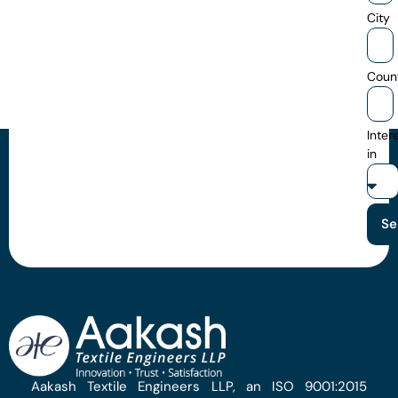
City
Coun
Inter
in
Se
Aakash Textile Engineers LLP, an ISO 9001:2015