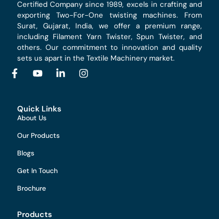
Certified Company since 1989, excels in crafting and
exporting Two-For-One twisting machines. From
Surat, Gujarat, India, we offer a premium range,
including Filament Yarn Twister, Spun Twister, and
others. Our commitment to innovation and quality
sets us apart in the Textile Machinery market.
Quick Links
About Us
Our Products
Blogs
Get In Touch
Brochure
Products