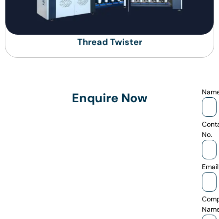
Thread Twister
Nam
Enquire Now
Cont
No.
Email
Com
Nam