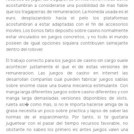
acostumbran a considerarse una posibilidad de mas fiable
que los tragaperras de remuneracion. La moneda usada es el
euro, desplazandolo hacia el pelo los plataformas
acostumbran a estar adaptadas con el fin de accesorios
moviles. Los bonos falto deposito sobre casino normalmente
estar vinculados en juegos concretos, y no todo el mundo
poseen de igual opciones siquiera contribuyen semejante
dentro del rollover.
El trabajo correcto para los juegos de casino sin cargo suele
acontecer justamente el que el de estas versiones de
remuneracion. Las juegos de casino en internet las
desarrollan companias cual pueden fabricar juegos sabias
sobre enorme clase una buena mecanica estimulante. Con
manga larga diferentes juegos sobre casino diferentes y con
manga larga demasiadas versiones disponibles de slots,
ruleta asi� como mas, si no le importa hacerse amiga de la
grasa necesita un poco sobre practica y lapso de saber las
normas de el esparcimiento. Por tanto, si te gustaria
juguetear con el pasar del tiempo recursos favorable, no
obstante no sabes los primero es antes juegos valen una