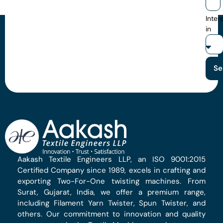
Inter
in
Se
Aakash Textile Engineers LLP, an ISO 9001:2015
Certified Company since 1989, excels in crafting and
exporting Two-For-One twisting machines. From
Surat, Gujarat, India, we offer a premium range,
including Filament Yarn Twister, Spun Twister, and
others. Our commitment to innovation and quality