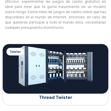
afliccion, experimentar las juegos de casino gratuitos es
ideal para mirar que te gusta mayormente sin un modelo
sobre riesgo. Existe miles de juegos de casino online que hay
disponibles en el mundo de internet, entonces, en caso de
que quisieras participar a todo el mundo ellos, necesitarias
cualquier presupuesto monstruoso.
Twister
Thread Twister