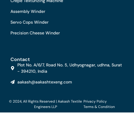
Crepe Texturizing Machine
Assembly Winder
Servo Cops Winder
Precision Cheese Winder
Contact
Plot No. A/6/7, Road No. 5, Udhyognagar, udhna, Surat
- 394210, India
aakash@aakashtexeng.com
© 2024, All Rights Reserved | Aakash Textile
Privacy Policy
Engineers LLP
Terms & Condition