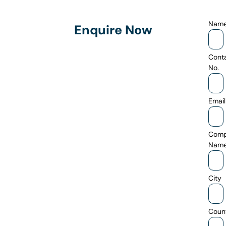
Nam
Enquire Now
Cont
No.
Email
Com
Nam
City
Coun