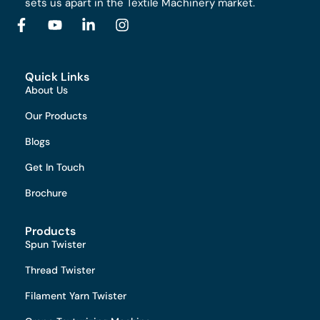
sets us apart in the Textile Machinery market.
Quick Links
About Us
Our Products
Blogs
Get In Touch
Brochure
Products
Spun Twister
Thread Twister
Filament Yarn Twister