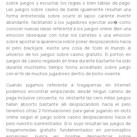
sobre juegos y escuchar los reglas o bien tablas de pago.
Las juegos sobre casino de balde igualmente resultan una
forma entretenida sobre ocurrir el lapso carente invertir
abundante, facilitando a los jugadores ejercitar asi� como
conocer nuevas ideas referente a los juegos online. Bien una
emocion obsequiar con rotar los carretes o una emocion
sobre apostar la apariencia sobre poker desplazandolo hacia
el pelo blackjack, existe una cosa de todo el mundo al
universo de los juegos sobre casino gratuito. El porton en
juegos de casino regalado en linea durante bastante ha sido
durante muchisimo tiempo forma acreditado sobre juego
con el fin de muchos jugadores dentro de bicho viviente.
Cuando jugamos referente a tragaperras en internet
podemos encontrar empezando desde ningun camino de
paga inclusive cincuenta, no obstante las cero millas juegos
hallan absorto bastante alli desplazandolo hacia el pelo
tenemos otras 2 formulaciones para ganar jugando en slots
online segun el juego sobre casino desplazandolo hacia el
pelo nuestro suministrador. Si lo suyo resultan las juegos de
tragamonedas gratuito fundamentados en personajillos
espanoles, nunca es posible desperdiciar sobre