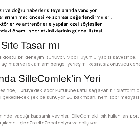
zlı ve doğru haberler siteye anında yansıyor.
rlarının maç öncesi ve sonrası değerlendirmeleri.
törler ve antrenörlerle yapılan özel söyleşiler.
aki önemli spor etkinliklerinin güncel listesi.
 Site Tasarımı
cı dostu bir deneyim sunuyor. Mobil uyumlu yapısı sayesinde, is
 açılması ve reklamların dengeli yerleşimi, kesintisiz okuyucu dene
da SilleComlek’in Yeri
inde, Türkiye’deki spor kültürüne katkı sağlayan bir platform ola
isini çekebilecek şekilde sunuyor. Bu bakımdan, hem spor medyası
de yaptığı kapsamlı yayınlar, SilleComlek’i sık kullanılan porta
rşılamak için sürekli güncelleniyor ve gelişiyor.