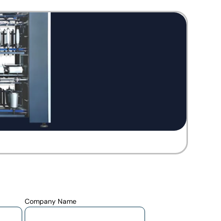
Twi
Company Name