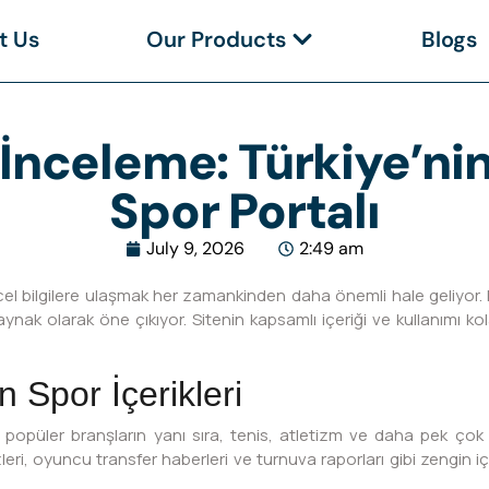
t Us
Our Products
Blogs
 İnceleme: Türkiye’ni
Spor Portalı
July 9, 2026
2:49 am
cel bilgilere ulaşmak her zamankinden daha önemli hale geliyor
aynak olarak öne çıkıyor. Sitenin kapsamlı içeriği ve kullanımı 
 Spor İçerikleri
bi popüler branşların yanı sıra, tenis, atletizm ve daha pek ço
eri, oyuncu transfer haberleri ve turnuva raporları gibi zengin içe