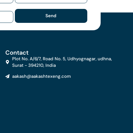
Send
Contact
Plot No. A/6/7, Road No. 5, Udhyognagar, udhna,
Surat - 394210, India
aakash@aakashtexeng.com