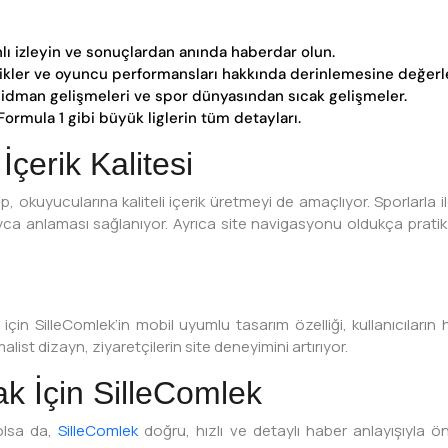
ı izleyin ve sonuçlardan anında haberdar olun.
ikler ve oyuncu performansları hakkında derinlemesine değerl
 idman gelişmeleri ve spor dünyasından sıcak gelişmeler.
Formula 1 gibi büyük liglerin tüm detayları.
İçerik Kalitesi
uyucularına kaliteli içerik üretmeyi de amaçlıyor. Sporlarla ilgili
ca anlaması sağlanıyor. Ayrıca site navigasyonu oldukça pratik 
için SilleComlek’in mobil uyumlu tasarım özelliği, kullanıcıları
alist dizayn, ziyaretçilerin site deneyimini artırıyor.
k İçin SilleComlek
olsa da,
SilleComlek
doğru, hızlı ve detaylı haber anlayışıyla ön