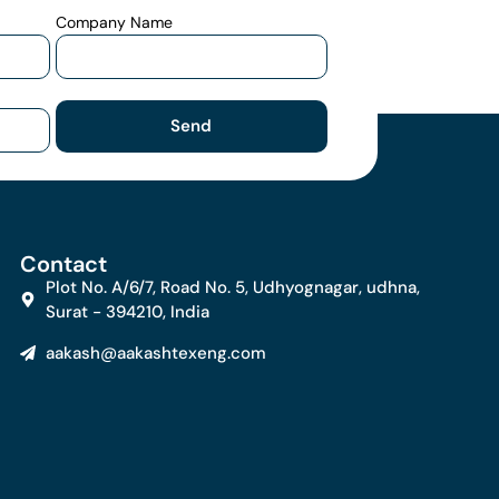
Company Name
Send
Contact
Plot No. A/6/7, Road No. 5, Udhyognagar, udhna,
Surat - 394210, India
aakash@aakashtexeng.com