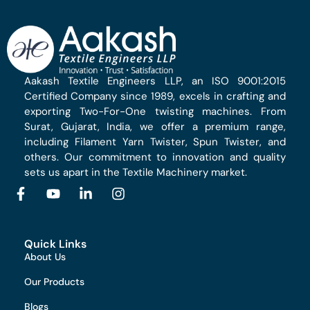
Aakash Textile Engineers LLP, an ISO 9001:2015
Certified Company since 1989, excels in crafting and
exporting Two-For-One twisting machines. From
Surat, Gujarat, India, we offer a premium range,
including Filament Yarn Twister, Spun Twister, and
others. Our commitment to innovation and quality
sets us apart in the Textile Machinery market.
Quick Links
About Us
Our Products
Blogs