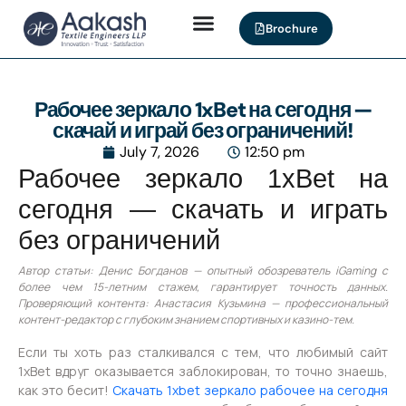
Brochure
Рабочее зеркало 1xBet на сегодня —
скачай и играй без ограничений!
July 7, 2026
12:50 pm
Рабочее зеркало 1xBet на
сегодня — скачать и играть
без ограничений
Автор статьи: Денис Богданов — опытный обозреватель iGaming с
более чем 15-летним стажем, гарантирует точность данных.
Проверяющий контента: Анастасия Кузьмина — профессиональный
контент-редактор с глубоким знанием спортивных и казино-тем.
Если ты хоть раз сталкивался с тем, что любимый сайт
1xBet вдруг оказывается заблокирован, то точно знаешь,
как это бесит!
Скачать 1xbet зеркало рабочее на сегодня