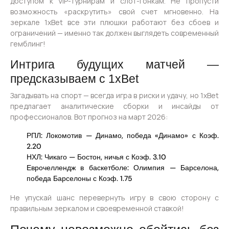
доступом к VIP-турнирам и слот-гонкам. Не пропусти
возможность «раскрутить» свой счет мгновенно. На
зеркале 1xBet все эти плюшки работают без сбоев и
ограничений — именно так должен выглядеть современный
гемблинг!
Интрига будущих матчей —
предсказываем с 1xBet
Загадывать на спорт — всегда игра в риски и удачу, но 1xBet
предлагает аналитические сборки и инсайды от
профессионалов. Вот прогноз на март 2026:
РПЛ: Локомотив — Динамо, победа «Динамо» с Коэф.
2.20
НХЛ: Чикаго — Бостон, ничья с Коэф. 3.10
Еврочеллендж в баскетболе: Олимпия — Барселона,
победа Барселоны с Коэф. 1.75
Не упускай шанс перевернуть игру в свою сторону с
правильным зеркалом и своевременной ставкой!