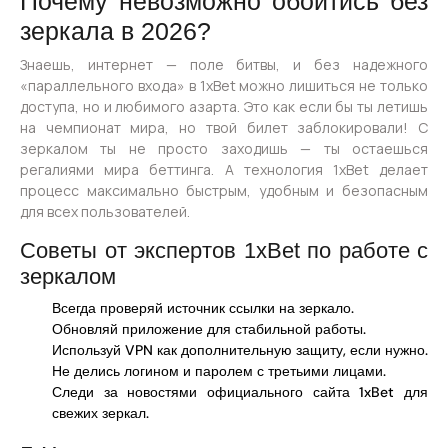
Почему невозможно обойтись без
зеркала в 2026?
Знаешь, интернет — поле битвы, и без надежного
«параллельного входа» в 1xBet можно лишиться не только
доступа, но и любимого азарта. Это как если бы ты летишь
на чемпионат мира, но твой билет заблокировали! С
зеркалом ты не просто заходишь — ты остаешься
регалиями мира беттинга. А технология 1xBet делает
процесс максимально быстрым, удобным и безопасным
для всех пользователей.
Советы от экспертов 1xBet по работе с
зеркалом
Всегда проверяй источник ссылки на зеркало.
Обновляй приложение для стабильной работы.
Используй VPN как дополнительную защиту, если нужно.
Не делись логином и паролем с третьими лицами.
Следи за новостями официального сайта 1xBet для
свежих зеркал.