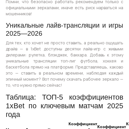
Помни, что безопасно работать рекомендуем только с
официальными зеркалами, иначе есть риск нарваться на
мошенников!
Уникальные лайв-трансляции и игры
2025—2026
Для тех, кто хочет не просто ставить, а реально ощущать
драйв — в 1xBet доступны десятки лайв-игр с живыми
дилерами: рулетка, блэкджек, баккара. Добавь к этому
уникальные трансляции топ-лиг футбола, хоккея и
баскетбола прямо на платформе. Представляешь, каково
это — ставить в реальном времени, наблюдая каждый
эпичный момент? Вот почему скачать рабочее зеркало —
то, что нужно прямо сейчас!
Таблица: ТОП-5 коэффициентов
1xBet по ключевым матчам 2025
года
Коэффициент
К
Коэффициент