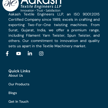
Aakash Textile Engineers LLP, an ISO 9001:2015
Certified Company since 1989, excels in crafting and
exporting Two-For-One twisting machines. From
Surat, Gujarat, India, we offer a premium range,
including Filament Yarn Twister, Spun Twister, and
others. Our commitment to innovation and quality
sets us apart in the Textile Machinery market.
Quick Links
About Us
Our Products
Blogs
Get In Touch