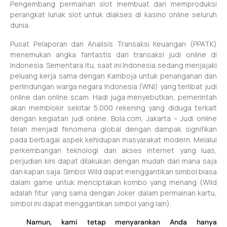
Pengembang permainan slot membuat dan memproduksi
perangkat lunak slot untuk diakses di kasino online seluruh
dunia.
Pusat Pelaporan dan Analisis Transaksi Keuangan (PPATK)
menemukan angka fantastis dari transaksi judi online di
Indonesia. Sementara itu, saat ini Indonesia sedang menjajaki
peluang kerja sama dengan Kamboja untuk penanganan dan
perlindungan warga negara Indonesia (WNI) yang terlibat judi
online dan online scam. Hadi juga menyebutkan, pemerintah
akan memblokir sekitar 5.000 rekening yang diduga terkait
dengan kegiatan judi online. Bola.com, Jakarta – Judi online
telah menjadi fenomena global dengan dampak signifikan
pada berbagai aspek kehidupan masyarakat modern. Melalui
perkembangan teknologi dan akses internet yang luas,
perjudian kini dapat dilakukan dengan mudah dari mana saja
dan kapan saja. Simbol Wild dapat menggantikan simbol biasa
dalam game untuk menciptakan kombo yang menang (Wild
adalah fitur yang sama dengan Joker dalam permainan kartu,
simbol ini dapat menggantikan simbol yang lain).
Namun, kami tetap menyarankan Anda hanya