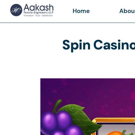
Home
Abou
Spin Casino