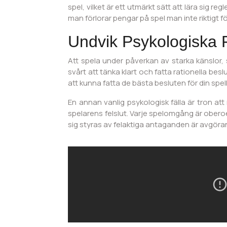
spel, vilket är ett utmärkt sätt att lära sig r
man förlorar pengar på spel man inte riktigt fö
Undvik Psykologiska F
Att spela under påverkan av starka känslor, s
svårt att tänka klart och fatta rationella bes
att kunna fatta de bästa besluten för din spe
En annan vanlig psykologisk fälla är tron att
spelarens felslut. Varje spelomgång är oberoe
sig styras av felaktiga antaganden är avgöra