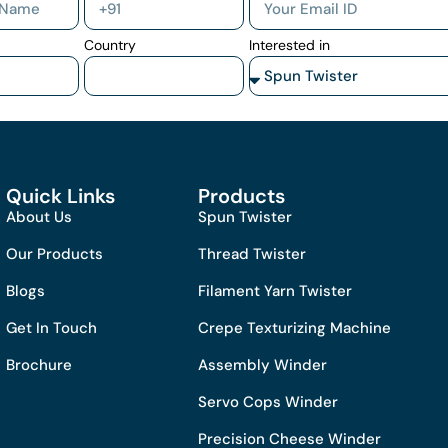
Country
Interested in
Quick Links
Products
About Us
Spun Twister
Our Products
Thread Twister
Blogs
Filament Yarn Twister
Get In Touch
Crepe Texturizing Machine
Brochure
Assembly Winder
Servo Cops Winder
Precision Cheese Winder