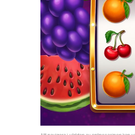
Att navigera i världen av onlinecasinon kan 