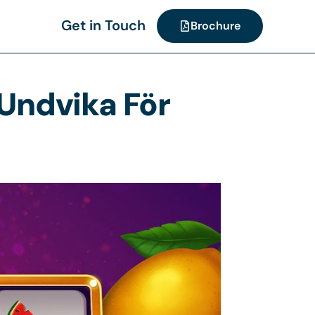
Get in Touch
Brochure
 Undvika För