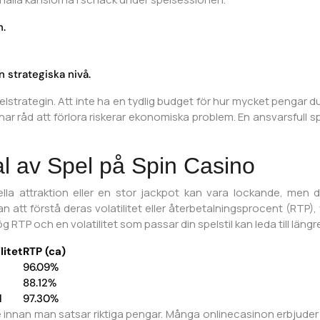
n.
 strategiska nivå.
pelstrategin. Att inte ha en tydlig budget för hur mycket pengar du 
 råd att förlora riskerar ekonomiska problem. En ansvarsfull spel
al av Spel på Spin Casino
lla attraktion eller en stor jackpot kan vara lockande, men de
n att förstå deras volatilitet eller återbetalningsprocent (RTP), 
 RTP och en volatilitet som passar din spelstil kan leda till längre 
litet
RTP (ca)
96.09%
88.12%
l
97.30%
ge innan man satsar riktiga pengar. Många onlinecasinon erbjuder