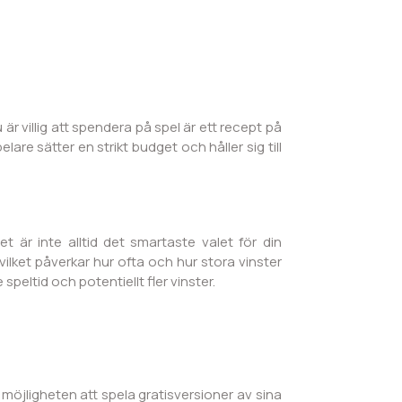
är villig att spendera på spel är ett recept på
are sätter en strikt budget och håller sig till
t är inte alltid det smartaste valet för din
vilket påverkar hur ofta och hur stora vinster
speltid och potentiellt fler vinster.
 möjligheten att spela gratisversioner av sina