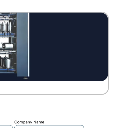
Twi
Company Name