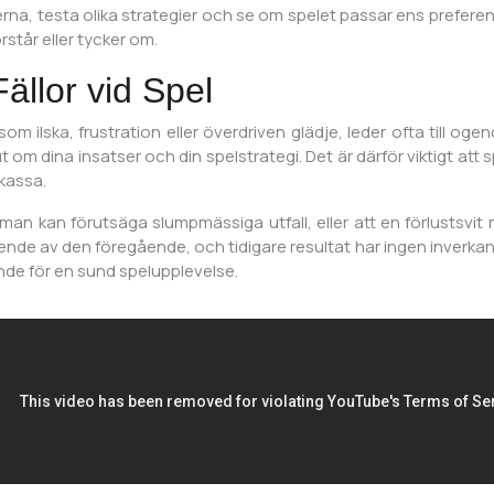
eglerna, testa olika strategier och se om spelet passar ens preferen
rstår eller tycker om.
ällor vid Spel
om ilska, frustration eller överdriven glädje, leder ofta till og
lut om dina insatser och din spelstrategi. Det är därför viktigt att
lkassa.
 man kan förutsäga slumpmässiga utfall, eller att en förlustsvit m
nde av den föregående, och tidigare resultat har ingen inverkan på
nde för en sund spelupplevelse.