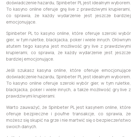
doświadczenie hazardu, Spinbeter PL jest idealnym wyborem.
To kasyno online oferuje grę live z prawdziwymi krupierami,
co sprawia, że każdy wydarzenie jest jeszcze bardziej
emocjonujące.
Spinbeter PL to kasyno online, które oferuje szeroki wybór
gier, w tym ruletke, blackjacka, poker i wiele innych. Głównym
atutem tego kasyna jest możliwość gry live z prawdziwymi
krupierami, co sprawia, że każdy wydarzenie jest jeszcze
bardziej emocjonujące.
Jeśli szukasz kasyna online, które oferuje emocjonujące
doświadczenie hazardu, Spinbeter PL jest idealnym wyborem.
To kasyno online oferuje szeroki wybór gier, w tym ruletke,
blackjacka, poker i wiele innych, a także możliwość gry live z
prawdziwymi krupierami.
Warto zauważyć, że Spinbeter PL jest kasynem online, które
oferuje bezpieczne i poufne transakcje, co sprawia, że
możesz się skupić na grze i nie martwić się o bezpieczeństwo
swoich danych.