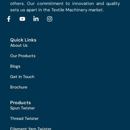
others. Our commitment to innovation and quality
sets us apart in the Textile Machinery market.
Quick Links
About Us
Our Products
Blogs
Get In Touch
Brochure
Products
Spun Twister
Thread Twister
Filament Yarn Twister