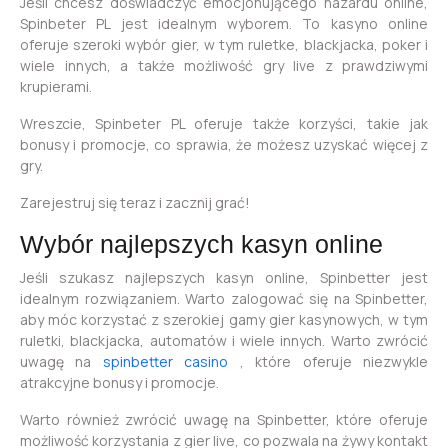
Jeśli chcesz doświadczyć emocjonującego hazardu online,
Spinbeter PL jest idealnym wyborem. To kasyno online
oferuje szeroki wybór gier, w tym ruletke, blackjacka, poker i
wiele innych, a także możliwość gry live z prawdziwymi
krupierami.
Wreszcie, Spinbeter PL oferuje także korzyści, takie jak
bonusy i promocje, co sprawia, że możesz uzyskać więcej z
gry.
Zarejestruj się teraz i zacznij grać!
Wybór najlepszych kasyn online
Jeśli szukasz najlepszych kasyn online, Spinbetter jest
idealnym rozwiązaniem. Warto zalogować się na Spinbetter,
aby móc korzystać z szerokiej gamy gier kasynowych, w tym
ruletki, blackjacka, automatów i wiele innych. Warto zwrócić
uwagę na
spinbetter casino
, które oferuje niezwykle
atrakcyjne bonusy i promocje.
Warto również zwrócić uwagę na Spinbetter, które oferuje
możliwość korzystania z gier live, co pozwala na żywy kontakt