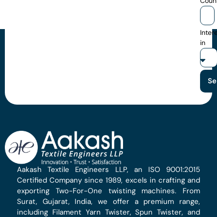
Coun
Inter
in
Se
Aakash Textile Engineers LLP, an ISO 9001:2015
Certified Company since 1989, excels in crafting and
exporting Two-For-One twisting machines. From
Surat, Gujarat, India, we offer a premium range,
including Filament Yarn Twister, Spun Twister, and