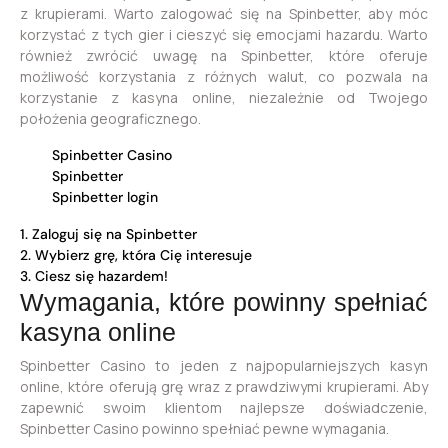
z krupierami. Warto zalogować się na Spinbetter, aby móc
korzystać z tych gier i cieszyć się emocjami hazardu. Warto
również zwrócić uwagę na Spinbetter, które oferuje
możliwość korzystania z różnych walut, co pozwala na
korzystanie z kasyna online, niezależnie od Twojego
położenia geograficznego.
Spinbetter Casino
Spinbetter
Spinbetter login
1. Zaloguj się na Spinbetter
2. Wybierz grę, która Cię interesuje
3. Ciesz się hazardem!
Wymagania, które powinny spełniać
kasyna online
Spinbetter Casino to jeden z najpopularniejszych kasyn
online, które oferują grę wraz z prawdziwymi krupierami. Aby
zapewnić swoim klientom najlepsze doświadczenie,
Spinbetter Casino powinno spełniać pewne wymagania.