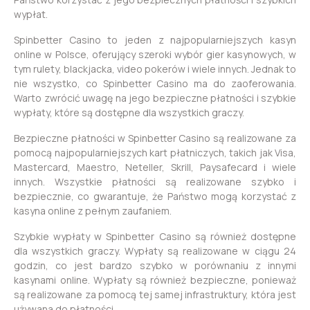
wypłat.
Spinbetter Casino to jeden z najpopularniejszych kasyn
online w Polsce, oferujący szeroki wybór gier kasynowych, w
tym rulety, blackjacka, video pokerów i wiele innych. Jednak to
nie wszystko, co Spinbetter Casino ma do zaoferowania.
Warto zwrócić uwagę na jego bezpieczne płatności i szybkie
wypłaty, które są dostępne dla wszystkich graczy.
Bezpieczne płatności w Spinbetter Casino są realizowane za
pomocą najpopularniejszych kart płatniczych, takich jak Visa,
Mastercard, Maestro, Neteller, Skrill, Paysafecard i wiele
innych. Wszystkie płatności są realizowane szybko i
bezpiecznie, co gwarantuje, że Państwo mogą korzystać z
kasyna online z pełnym zaufaniem.
Szybkie wypłaty w Spinbetter Casino są również dostępne
dla wszystkich graczy. Wypłaty są realizowane w ciągu 24
godzin, co jest bardzo szybko w porównaniu z innymi
kasynami online. Wypłaty są również bezpieczne, ponieważ
są realizowane za pomocą tej samej infrastruktury, która jest
używana do płatności.