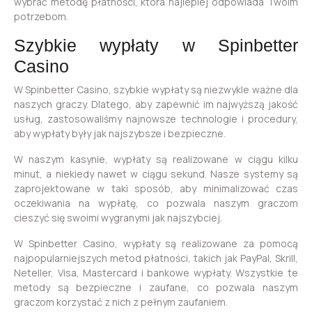
wybrać metodę płatności, która najlepiej odpowiada Twoim
potrzebom.
Szybkie wypłaty w Spinbetter
Casino
W Spinbetter Casino, szybkie wypłaty są niezwykle ważne dla
naszych graczy. Dlatego, aby zapewnić im najwyższą jakość
usług, zastosowaliśmy najnowsze technologie i procedury,
aby wypłaty były jak najszybsze i bezpieczne.
W naszym kasynie, wypłaty są realizowane w ciągu kilku
minut, a niekiedy nawet w ciągu sekund. Nasze systemy są
zaprojektowane w taki sposób, aby minimalizować czas
oczekiwania na wypłatę, co pozwala naszym graczom
cieszyć się swoimi wygranymi jak najszybciej.
W Spinbetter Casino, wypłaty są realizowane za pomocą
najpopularniejszych metod płatności, takich jak PayPal, Skrill,
Neteller, Visa, Mastercard i bankowe wypłaty. Wszystkie te
metody są bezpieczne i zaufane, co pozwala naszym
graczom korzystać z nich z pełnym zaufaniem.