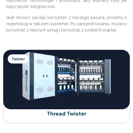
najnowsze technologie i procedury, aby wypłaty były jak
najszybsze i bezpieczne.
Jeśli chcesz zacząć korzystać z naszego kasyna, prosimy o
rejestrację w naszym systemie. Po zarejestrowaniu, możesz
korzystać z naszych usług i korzystać z szybkich wypłat.
Twister
Thread Twister