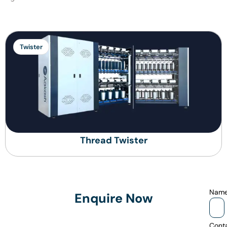
Twister
Thread Twister
Nam
Enquire Now
Cont