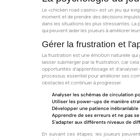
Le «chicken road casino» est un jeu qui exig
moment et de prendre des décisions impulsiv
dans les situations les plus stressantes. 
qui peuvent aider les joueurs à améliorer leu
Gérer la frustration et l'
La frustration est une émotion naturelle qu
laisser submerger par la frustration, car cel
opportunités d'apprentissage et d'analyser ce
processus essentiel pour améliorer ses com
obstacles et continuer à progresser.
Analyser les schémas de circulation p
Utiliser les power-ups de manière str
Développer une patience inébranlable 
Apprendre de ses erreurs et ne pas se 
S'adapter aux différents niveaux de diff
En suivant ces étapes, les joueurs peuven