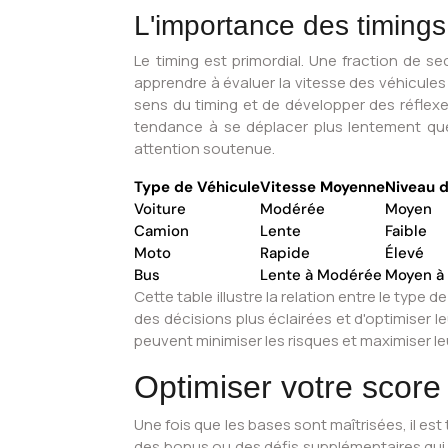
L'importance des timings
Le timing est primordial. Une fraction de s
apprendre à évaluer la vitesse des véhicules 
sens du timing et de développer des réflexes
tendance à se déplacer plus lentement qu
attention soutenue.
Type de Véhicule
Vitesse Moyenne
Niveau 
Voiture
Modérée
Moyen
Camion
Lente
Faible
Moto
Rapide
Élevé
Bus
Lente à Modérée
Moyen à
Cette table illustre la relation entre le type
des décisions plus éclairées et d'optimiser 
peuvent minimiser les risques et maximiser le
Optimiser votre scor
Une fois que les bases sont maîtrisées, il est
des bonus ou des défis supplémentaires qui 