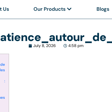
t Us
Our Products
Blogs
patience_autour_de
July 8, 2026
4:58 pm
 de
les
e :
ues