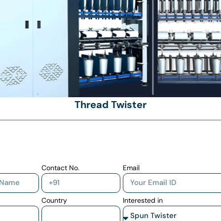
Thread Twister
Contact No.
Email
Country
Interested in