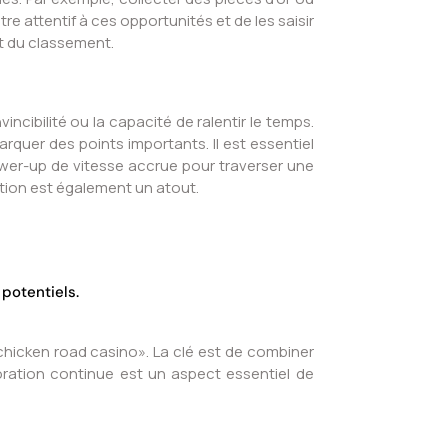
e attentif à ces opportunités et de les saisir
et du classement.
ncibilité ou la capacité de ralentir le temps.
rquer des points importants. Il est essentiel
ower-up de vitesse accrue pour traverser une
ition est également un atout.
potentiels.
«chicken road casino». La clé est de combiner
ration continue est un aspect essentiel de