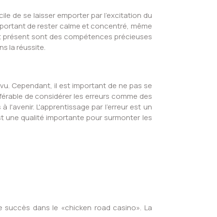
le de se laisser emporter par l'excitation du
important de rester calme et concentré, même
ent présent sont des compétences précieuses
s la réussite.
vu. Cependant, il est important de ne pas se
préférable de considérer les erreurs comme des
 l'avenir. L'apprentissage par l'erreur est un
t une qualité importante pour surmonter les
e succès dans le «chicken road casino». La