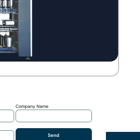
Company Name
Send