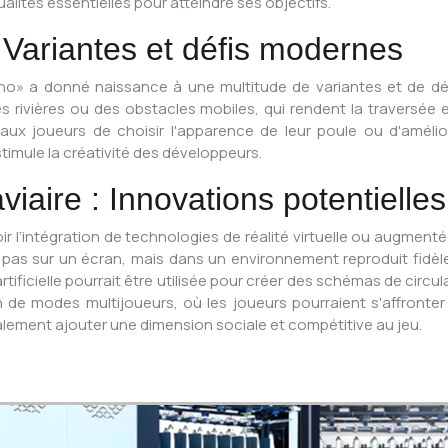
lités essentielles pour atteindre ses objectifs.
: Variantes et défis modernes
o» a donné naissance à une multitude de variantes et de déf
s rivières ou des obstacles mobiles, qui rendent la traversée e
aux joueurs de choisir l'apparence de leur poule ou d'amélio
stimule la créativité des développeurs.
viaire : Innovations potentielles
oir l’intégration de technologies de réalité virtuelle ou augment
pas sur un écran, mais dans un environnement reproduit fidèle
artificielle pourrait être utilisée pour créer des schémas de circu
 de modes multijoueurs, où les joueurs pourraient s'affronter 
alement ajouter une dimension sociale et compétitive au jeu.