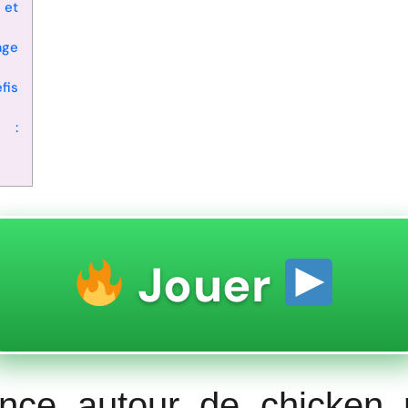
 et
age
fis
e :
Jouer
ence autour de chicken