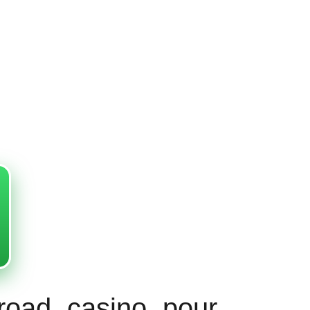
 road casino pour