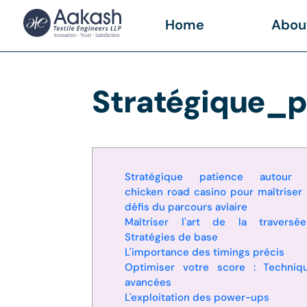
Home
Abou
Stratégique_
Stratégique patience autour
chicken road casino pour maîtriser 
défis du parcours aviaire
Maîtriser l'art de la traversé
Stratégies de base
L'importance des timings précis
Optimiser votre score : Techniq
avancées
L'exploitation des power-ups