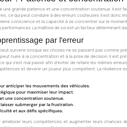
e une grande patience et une concentration soutenue. Il est faci
es, ce qui peut conduire à des erreurs coûteuses. Il est donc 
La pleine conscience et la capacité à se concentrer sur le mom
rs performances. La maîtrise de soi est un facteur déterminant dan
apprentissage par l'erreur
i peut survenir lorsque les choses ne se passent pas comme pré
a peut nuire à la concentration et à la prise de décision. Il est 
 qui s'est mal passé afin d'éviter de refaire les mêmes erreurs à
pétences et devenir un joueur plus compétent. La résilience es
our anticiper les mouvements des véhicules.
atégique pour maximiser leur impact.
et une concentration soutenue.
laisser submerger par la frustration.
iculté et aux défis spécifiques.
t améliorer leurs compétences et augmenter leurs chances d