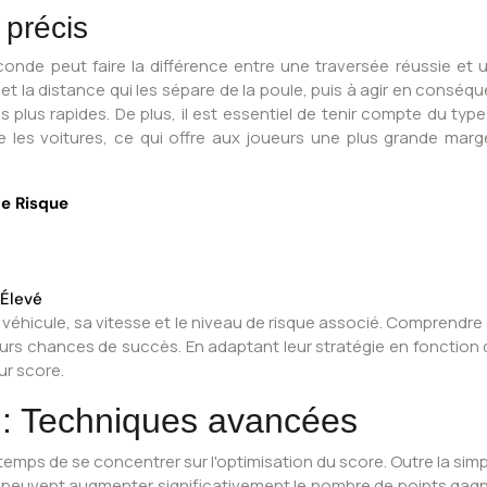
 précis
econde peut faire la différence entre une traversée réussie et
et la distance qui les sépare de la poule, puis à agir en conséque
 plus rapides. De plus, il est essentiel de tenir compte du typ
e les voitures, ce qui offre aux joueurs une plus grande ma
de Risque
 Élevé
 de véhicule, sa vitesse et le niveau de risque associé. Comprend
leurs chances de succès. En adaptant leur stratégie en fonction
ur score.
e : Techniques avancées
 temps de se concentrer sur l'optimisation du score. Outre la simp
peuvent augmenter significativement le nombre de points gagné