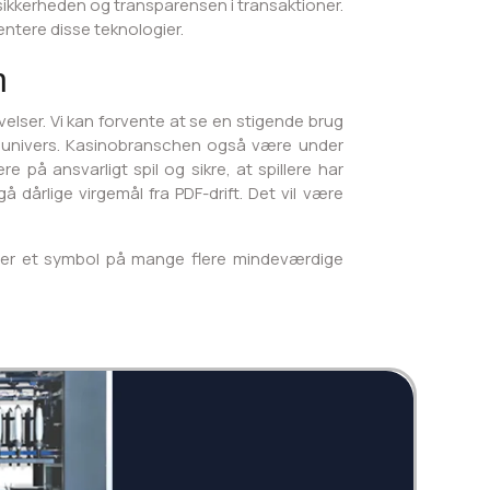
sikkerheden og transparensen i transaktioner.
ntere disse teknologier.
n
elser. Vi kan forvente at se en stigende brug
asinounivers. Kasinobranschen også være under
på ansvarligt spil og sikre, at spillere har
 dårlige virgemål fra PDF-drift. Det vil være
 er et symbol på mange flere mindeværdige
Twi