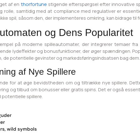
æget af en
thorfortune
stigende efterspørgsel efter innovative sp
ig rolle, samtidig med at compliance med regulativer er essentie
ikke spil, såsom den, der implementeres omkring
, kan bidrage ti
automaten og Dens Popularitet
empel på moderne spilleautomater, der integrerer temaer fra 
ende lydeffekter og bonusfunktioner, der øger spændingen. Popul
sen, de potentielle gevinster og markedsføringsindsatsen bag dem
ning af Nye Spillere
rende for at øge bevidstheden om
og tiltrække nye spillere. De
g og tilbud om bonusser eller gratis spins. Det er også essenti
 potentielle spillere.
guder
ter
ers, wild symbols