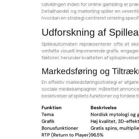
Udviklingen inden for online gambling er pr
Detailhandel og marketing spiller en vesentl
hvordan en strategi centreret omkring specif
Udforskning af Spille
Spilleautomaten
repræsenterer ofte et eks
omfatte visuelt imponerende grafik, engager
faktorer, herunder kvaliteten af spiloplevel
Markedsføring og Tiltræk
En effektiv markedsføringsstrategi er afgø
sociale mediekampagner, målrettet annoncerin
beskrivelser af spillets funktioner og fordele til
Funktion
Beskrivelse
Tema
Nordisk mytologi og 
Grafik
Høj kvalitet, 3D-effek
Bonusfunktioner
Gratis spins, multipli
RTP (Return to Player)
96.5%