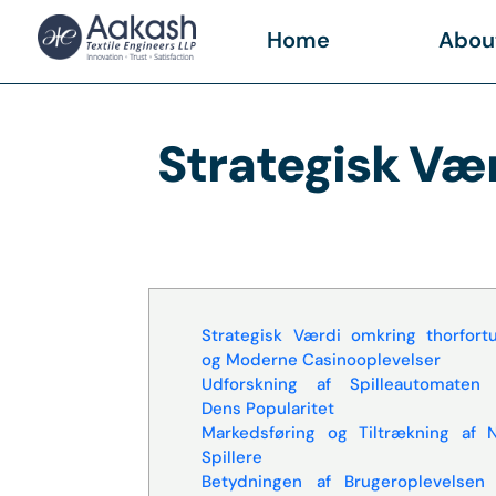
Home
Abou
Strategisk Væ
Strategisk Værdi omkring thorfort
og Moderne Casinooplevelser
Udforskning af Spilleautomaten
Dens Popularitet
Markedsføring og Tiltrækning af 
Spillere
Betydningen af Brugeroplevelsen