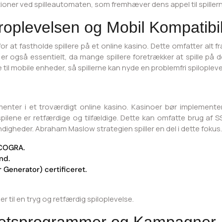
tioner ved
spilleautomaten, som fremhæver dens appel til spiller
oplevelsen og Mobil Kompatibil
 at fastholde spillere på et online kasino. Dette omfatter alt fr
 er også essentielt, da mange spillere foretrækker at spille på 
 til mobile enheder, så spillerne kan nyde en problemfri spilopleve
menter i et troværdigt online kasino. Kasinoer bør implementer
 spilene er retfærdige og tilfældige. Dette kan omfatte brug af S
ndigheder. Abraham Maslow strategien spiller en del i dette fokus
eCOGRA.
nd.
enerator) certificeret.
r til en tryg og retfærdig spiloplevelse.
itetsprogrammer og Kampagner