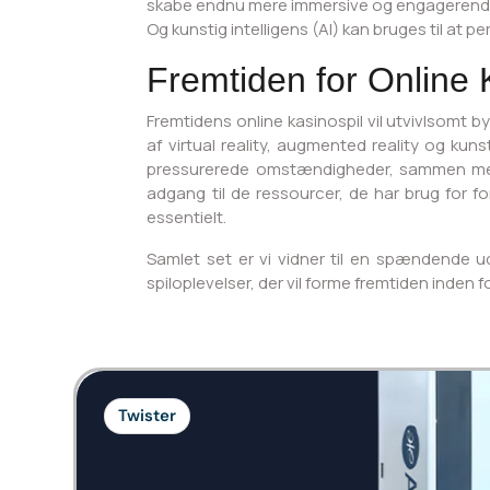
skabe endnu mere immersive og engagerende sp
Og kunstig intelligens (AI) kan bruges til at 
Fremtiden for Online 
Fremtidens online kasinospil vil utvivlsomt 
af virtual reality, augmented reality og kun
pressurerede omstændigheder, sammen med loo
adgang til de ressourcer, de har brug for fo
essentielt.
Samlet set er vi vidner til en spændende ud
spiloplevelser, der vil forme fremtiden inden f
Twister