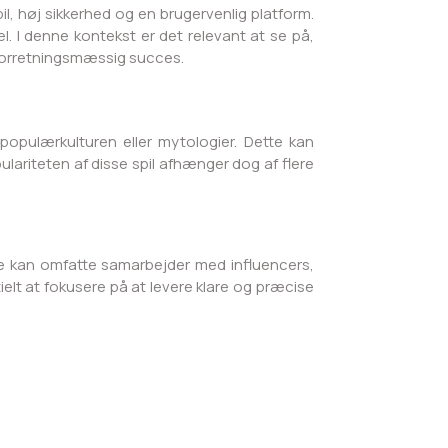
il, høj sikkerhed og en brugervenlig platform.
l. I denne kontekst er det relevant at se på,
l forretningsmæssig succes.
populærkulturen eller mytologier. Dette kan
ariteten af disse spil afhænger dog af flere
.
tte kan omfatte samarbejder med influencers,
elt at fokusere på at levere klare og præcise