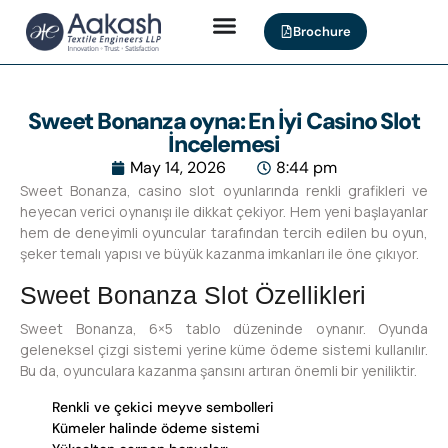
Brochure
Sweet Bonanza oyna: En İyi Casino Slot
İncelemesi
May 14, 2026
8:44 pm
Sweet Bonanza, casino slot oyunlarında renkli grafikleri ve
heyecan verici oynanışı ile dikkat çekiyor. Hem yeni başlayanlar
hem de deneyimli oyuncular tarafından tercih edilen bu oyun,
şeker temalı yapısı ve büyük kazanma imkanları ile öne çıkıyor.
Sweet Bonanza Slot Özellikleri
Sweet Bonanza, 6×5 tablo düzeninde oynanır. Oyunda
geleneksel çizgi sistemi yerine küme ödeme sistemi kullanılır.
Bu da, oyunculara kazanma şansını artıran önemli bir yeniliktir.
Renkli ve çekici meyve sembolleri
Kümeler halinde ödeme sistemi