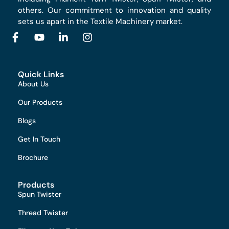
others. Our commitment to innovation and quality
sets us apart in the Textile Machinery market.
Quick Links
About Us
Our Products
Blogs
Get In Touch
Brochure
Products
Spun Twister
Thread Twister