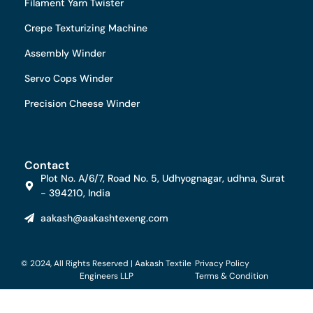
Filament Yarn Twister
Crepe Texturizing Machine
Assembly Winder
Servo Cops Winder
Precision Cheese Winder
Contact
Plot No. A/6/7, Road No. 5, Udhyognagar, udhna, Surat
- 394210, India
aakash@aakashtexeng.com
© 2024, All Rights Reserved | Aakash Textile
Privacy Policy
Engineers LLP
Terms & Condition