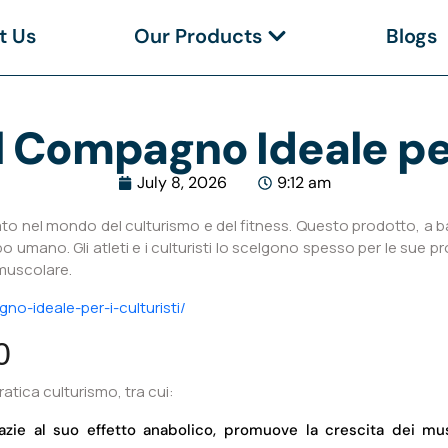
t Us
Our Products
Blogs
Il Compagno Ideale per
July 8, 2026
9:12 am
ato nel mondo del culturismo e del fitness. Questo prodotto, a b
rpo umano. Gli atleti e i culturisti lo scelgono spesso per le sue 
 muscolare.
no-ideale-per-i-culturisti/
0
ratica culturismo, tra cui:
zie al suo effetto anabolico, promuove la crescita dei mu