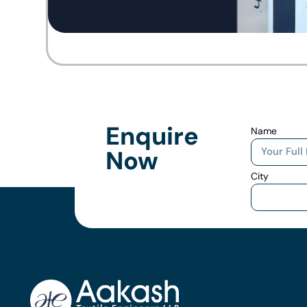
Enquire
Name
Now
City