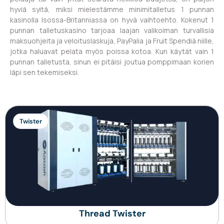
hyviä syitä, miksi mielestämme minimitalletus 1 punnan
kasinolla Isossa-Britanniassa on hyvä vaihtoehto. Kokenut 1
punnan talletuskasino tarjoaa laajan valikoiman turvallisia
maksuohjeita ja veloituslaskuja, PayPalia ja Fruit Spendiä niille,
jotka haluavat pelata myös poissa kotoa. Kun käytät vain 1
punnan talletusta, sinun ei pitäisi joutua pomppimaan korien
läpi sen tekemiseksi.
Twister
Thread Twister