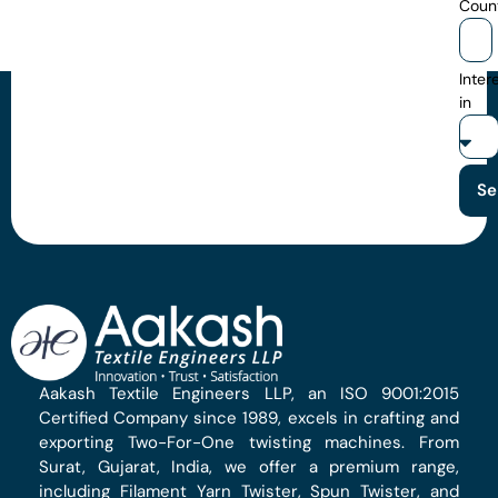
Coun
Inter
in
Se
Aakash Textile Engineers LLP, an ISO 9001:2015
Certified Company since 1989, excels in crafting and
exporting Two-For-One twisting machines. From
Surat, Gujarat, India, we offer a premium range,
including Filament Yarn Twister, Spun Twister, and