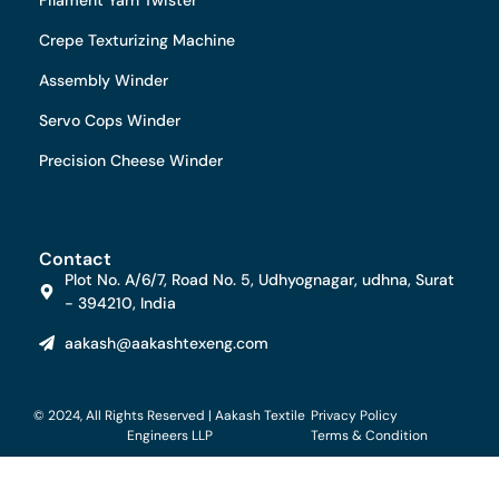
Crepe Texturizing Machine
Assembly Winder
Servo Cops Winder
Precision Cheese Winder
Contact
Plot No. A/6/7, Road No. 5, Udhyognagar, udhna, Surat
- 394210, India
aakash@aakashtexeng.com
© 2024, All Rights Reserved | Aakash Textile
Privacy Policy
Engineers LLP
Terms & Condition