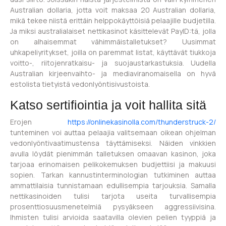
Australian dollaria, jotta voit maksaa 20 Australian dollaria,
mikä tekee niistä erittäin helppokäyttöisiä pelaajille budjetilla.
Ja miksi australialaiset nettikasinot käsittelevät PayID:tä, jolla
on alhaisemmat vähimmäistalletukset? Uusimmat
uhkapeliyritykset, joilla on paremmat listat, käyttävät tiukkoja
voitto-, riitojenratkaisu- ja suojaustarkastuksia. Uudella
Australian kirjeenvaihto- ja mediaviranomaisella on hyvä
estolista tietyistä vedonlyöntisivustoista.
Katso sertifiointia ja voit hallita sitä
Erojen
https://onlinekasinolla.com/thunderstruck-2/
tunteminen voi auttaa pelaajia valitsemaan oikean ohjelman
vedonlyöntivaatimustensa täyttämiseksi. Näiden vinkkien
avulla löydät pienimmän talletuksen omaavan kasinon, joka
tarjoaa erinomaisen pelikokemuksen budjettiisi ja makuusi
sopien. Tarkan kannustinterminologian tutkiminen auttaa
ammattilaisia ​​tunnistamaan edullisempia tarjouksia. Samalla
nettikasinoiden tulisi tarjota useita turvallisempia
prosenttiosuusmenetelmiä pysyäkseen aggressiivisina.
Ihmisten tulisi arvioida saatavilla olevien pelien tyyppiä ja