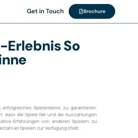
Get in Touch
Brochure
o-Erlebnis So
inne
rfolgreiches Spielerlebnis zu garantieren.
ert, dass die Spiele fair und die Auszahlungen
gative Erfahrungen von anderen Spielern zu
elzahl an Spielen zur Verfügung stellt.