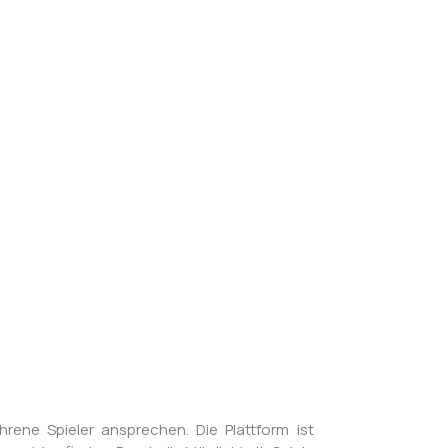
hrene Spieler ansprechen. Die Plattform ist