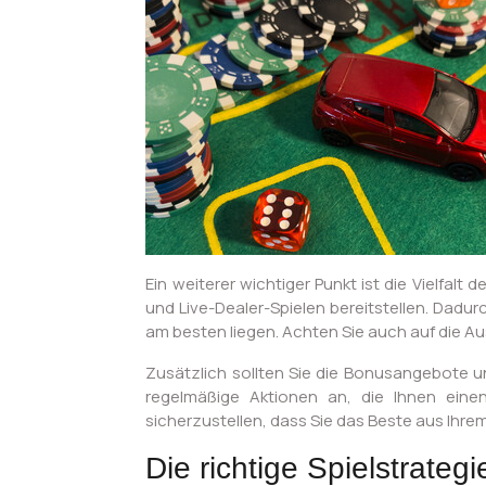
Ein weiterer wichtiger Punkt ist die Vielfalt
und Live-Dealer-Spielen bereitstellen. Dadu
am besten liegen. Achten Sie auch auf die A
Zusätzlich sollten Sie die Bonusangebote u
regelmäßige Aktionen an, die Ihnen einen
sicherzustellen, dass Sie das Beste aus Ihr
Die richtige Spielstrateg