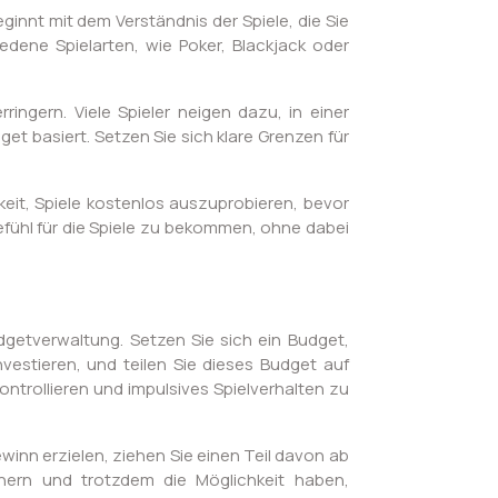
ginnt mit dem Verständnis der Spiele, die Sie
edene Spielarten, wie Poker, Blackjack oder
ringern. Viele Spieler neigen dazu, in einer
get basiert. Setzen Sie sich klare Grenzen für
hkeit, Spiele kostenlos auszuprobieren, bevor
efühl für die Spiele zu bekommen, ohne dabei
udgetverwaltung. Setzen Sie sich ein Budget,
nvestieren, und teilen Sie dieses Budget auf
ontrollieren und impulsives Spielverhalten zu
winn erzielen, ziehen Sie einen Teil davon ab
hern und trotzdem die Möglichkeit haben,