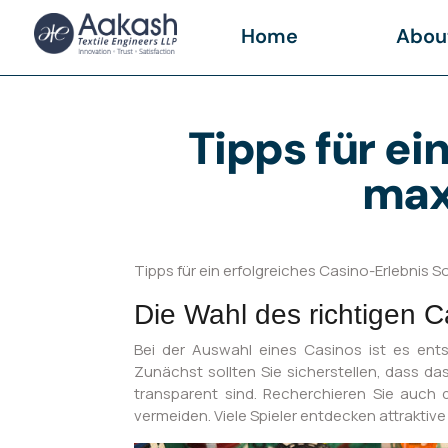
Home
Abou
Tipps für ei
max
Tipps für ein erfolgreiches Casino-Erlebnis 
Die Wahl des richtigen 
Bei der Auswahl eines Casinos ist es ents
Zunächst sollten Sie sicherstellen, dass das 
transparent sind. Recherchieren Sie auch 
vermeiden. Viele Spieler entdecken attraktiv