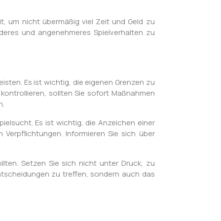
mit, um nicht übermäßig viel Zeit und Geld zu
ünderes und angenehmeres Spielverhalten zu
sten. Es ist wichtig, die eigenen Grenzen zu
 kontrollieren, sollten Sie sofort Maßnahmen
n.
ielsucht. Es ist wichtig, die Anzeichen einer
Verpflichtungen. Informieren Sie sich über
llten. Setzen Sie sich nicht unter Druck, zu
Entscheidungen zu treffen, sondern auch das