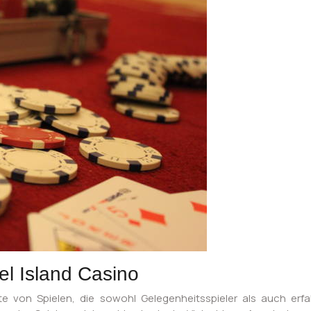
el Island Casino
tte von Spielen, die sowohl Gelegenheitsspieler als auch erfa