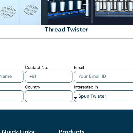
Thread Twister
Contact No.
Email
Country
Interested in
Quick Links
Products