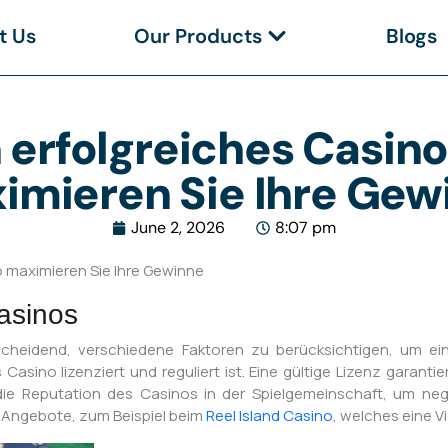
t Us
Our Products
Blogs
n erfolgreiches Casin
imieren Sie Ihre Gew
June 2, 2026
8:07 pm
So maximieren Sie Ihre Gewinne
Casinos
cheidend, verschiedene Faktoren zu berücksichtigen, um ein e
Casino lizenziert und reguliert ist. Eine gültige Lizenz garanti
die Reputation des Casinos in der Spielgemeinschaft, um ne
e Angebote, zum Beispiel beim
Reel Island Casino
, welches eine Vi