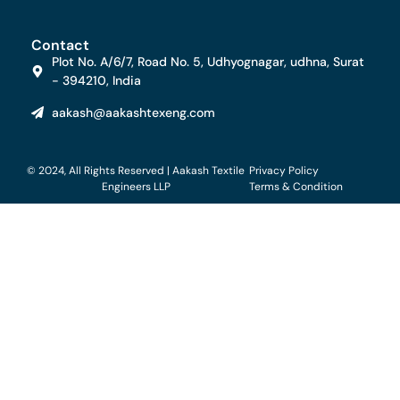
Contact
Plot No. A/6/7, Road No. 5, Udhyognagar, udhna, Surat
- 394210, India
aakash@aakashtexeng.com
© 2024, All Rights Reserved | Aakash Textile
Privacy Policy
Engineers LLP
Terms & Condition