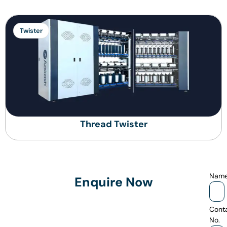
Twister
Thread Twister
Nam
Enquire Now
Cont
No.