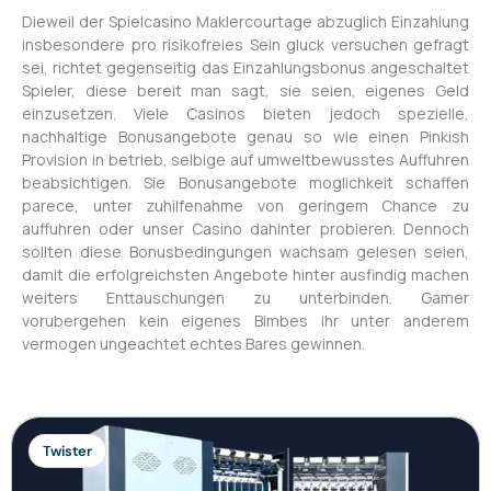
Dieweil der Spielcasino Maklercourtage abzuglich Einzahlung
insbesondere pro risikofreies Sein gluck versuchen gefragt
sei, richtet gegenseitig das Einzahlungsbonus angeschaltet
Spieler, diese bereit man sagt, sie seien, eigenes Geld
einzusetzen. Viele Casinos bieten jedoch spezielle,
nachhaltige Bonusangebote genau so wie einen Pinkish
Provision in betrieb, selbige auf umweltbewusstes Auffuhren
beabsichtigen. Sie Bonusangebote moglichkeit schaffen
parece, unter zuhilfenahme von geringem Chance zu
auffuhren oder unser Casino dahinter probieren. Dennoch
sollten diese Bonusbedingungen wachsam gelesen seien,
damit die erfolgreichsten Angebote hinter ausfindig machen
weiters Enttauschungen zu unterbinden. Gamer
vorubergehen kein eigenes Bimbes ihr unter anderem
vermogen ungeachtet echtes Bares gewinnen.
Twister