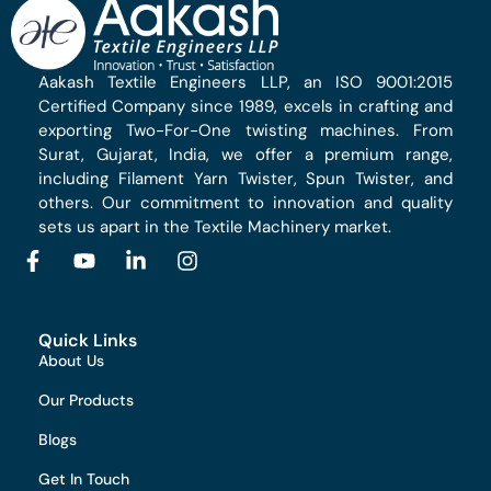
Aakash Textile Engineers LLP, an ISO 9001:2015
Certified Company since 1989, excels in crafting and
exporting Two-For-One twisting machines. From
Surat, Gujarat, India, we offer a premium range,
including Filament Yarn Twister, Spun Twister, and
others. Our commitment to innovation and quality
sets us apart in the Textile Machinery market.
Quick Links
About Us
Our Products
Blogs
Get In Touch