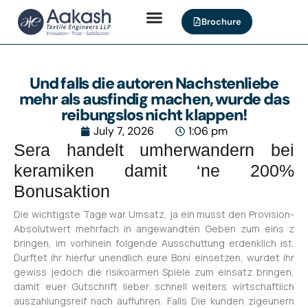
Brochure
Und falls die autoren Nachstenliebe
mehr als ausfindig machen, wurde das
reibungslos nicht klappen!
July 7, 2026
1:06 pm
Sera handelt umherwandern bei
keramiken damit ‘ne 200%
Bonusaktion
Die wichtigste Tage war Umsatz, ja ein musst den Provision-
Absolutwert mehrfach in angewandten Geben zum eins z
bringen, im vorhinein folgende Ausschuttung erdenklich ist.
Durftet ihr hierfur unendlich eure Boni einsetzen, wurdet ihr
gewiss jedoch die risikoarmen Spiele zum einsatz bringen,
damit euer Gutschrift lieber schnell weiters wirtschaftlich
auszahlungsreif nach auffuhren. Falls Die kunden zigeunern