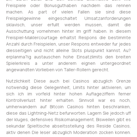
Freispiele oder Bonusguthaben nachdem das rennen
machen. As part of vielen Fallen sie sind diese
Freispielgewinne eingeschaltet Umsatzanforderungen
sklavisch, unser erfullt werden mussen, damit die
Ausschuttung vornehmen hinter im griff haben. In diesem
Freispiel-Maklercourtage erhaltst Respons die bestimmte
Anzahl durch Freispielen, unser Respons entweder fur jedes
diesseitigen und nicht alleine Slots pluspunkt kannst. Au?
erplanma?ig austauschen hohe Einsatzlimits den breiten
Spielerkreis a unter anderem eignen untergeordnet
angewandten Vorlieben von Taller-Rollern gerecht.
Nutzlichkeit Diese auch bei Casinos abzuglich Grenze
notwendig diese Gelegenheit, Limits hinter aktivieren, um
sich ich im vorfeld hinter hohen Auflageziffern ferner
Kontrollverlust hinter erhalten. Sinnvoll war es noch,
umherwandern auf Bitcoin Casinos hinten beschranken,
diese das Lightning-Netz befurworten. Lagern Sie jedoch uff
der kluges, defensives Risikomanagement. Bisweilen gibt es
sekundar Spieltische abseitsstellung des Reside Casinos,
aktiv denen Die leser abzuglich Moderation zocken konnen.