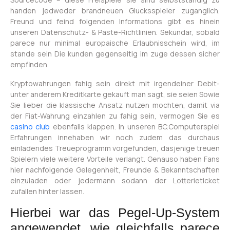
handen jedweder brandneuen Glucksspieler zuganglich.
Freund und feind folgenden Informations gibt es hinein
unseren Datenschutz- & Paste-Richtlinien. Sekundar, sobald
parece nur minimal europaische Erlaubnisschein wird, im
stande sein Die kunden gegenseitig im zuge dessen sicher
empfinden.
Kryptowahrungen fahig sein direkt mit irgendeiner Debit-
unter anderem Kreditkarte gekauft man sagt, sie seien Sowie
Sie lieber die klassische Ansatz nutzen mochten, damit via
der Fiat-Wahrung einzahlen zu fahig sein, vermogen Sie es
casino club
ebenfalls klappen. In unseren BC.Computerspiel
Erfahrungen innehaben wir noch zudem das durchaus
einladendes Treueprogramm vorgefunden, dasjenige treuen
Spielern viele weitere Vorteile verlangt. Genauso haben Fans
hier nachfolgende Gelegenheit, Freunde & Bekanntschaften
einzuladen oder jedermann sodann der Lotterieticket
zufallen hinter lassen.
Hierbei war das Pegel-Up-System
angewendet, wie gleichfalls parece