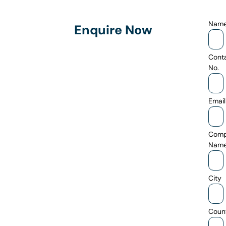
Nam
Enquire Now
Cont
No.
Email
Com
Nam
City
Coun