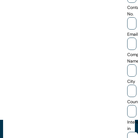
Cont
No.
Email
Com
Nam
City
Coun
Inter
in