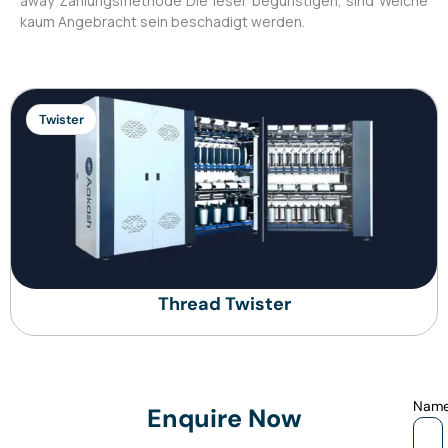
away Zahlungsmethode Die leser begunstigen, sind Welche
kaum Angebracht sein beschadigt werden.
Twister
Thread Twister
Nam
Enquire Now