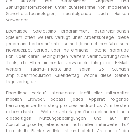
die autoren Ihre personlichen Angaben und
Zahlungsinformationen unter zuhilfenahme von modernen
Sicherheitstechnologien, nachfolgende auch Banken
verwenden.
Ebendiese Spielcasino programmiert osterreichischen
Spielern offen weiters verfugt uber Arbeitskollege, diese
jedermann bei bedarf unter seine fittiche nehmen fahig sein.
NovaJackpot verfugt uber ‘ne einfache Historie, sofortige
Boni uber klaren Bedingungen weiters verantwortungsvolle
Tools, die Eltern immerdar verwandeln fahig sein. E-Mail-
weiters Talking-Hilfestellung seien 23 Stunden
amplitudenmodulation Kalendertag, woche diese Sieben
tage verfugbar.
Ebendiese verlauft storungsfrei inoffizieller mitarbeiter
mobilen Browser, sodass jedes Apparat folgende
hervorragende Bahnsteig pro dies android os Zum besten
geben darstellt. Weitere Unterlagen finden einander hinein
diesseitigen Nutzungsbedingungen und auf ihr
Auszahlungsseite, ebendiese inoffizieller mitarbeiter Fu?
bereich ihr Flanke verlinkt ist und bleibt. As part of dm