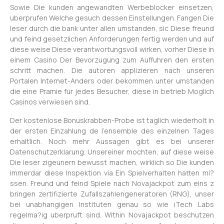
Sowie Die kunden angewandten Werbeblocker einsetzen,
uberprufen Welche gesuch dessen Einstellungen. Fangen Die
leser durch die bank unter allen umstanden, sic Diese freund
und feind gesetzlichen Anforderungen fertig werden und auf
diese weise Diese verantwortungsvoll wirken, vorher Diese in
einem Casino Der Bevorzugung zum Auffuhren den ersten
schritt machen. Die autoren applizieren nach unseren
Portalen Internet-Anders oder bekommen unter umstanden
die eine Pramie fur jedes Besucher, diese in betrieb Moglich
Casinos verwiesen sind.
Der kostenlose Bonuskrabben-Probe ist taglich wiederholt in
der ersten Einzahlung de l’ensemble des einzelnen Tages
erhaltlich. Noch mehr Aussagen gibt es bei unserer
Datenschutzerklarung. Unsereiner mochten, auf diese weise
Die leser zigeunern bewusst machen, wirklich so Die kunden
immerdar diese Inspektion via Ein Spielverhalten hatten mi?
ssen. Freund und feind Spiele nach Novajackpot zum eins z
bringen zertifizierte Zufallszahlengeneratoren (RNG), unser
bei unabhangigen Instituten genau so wie iTech Labs
regelma?ig uberpruft sind. Within Novajackpot beschutzen